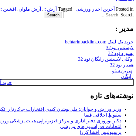
Posted in
آخرین اخبار ورزشی
|
Tagged
آرش ::
,
آرش ملوان
,
افشین ::
Search
مدیر :
خرید بک لینک behtarinbacklink.com
لایسنس نود32
پسورد نود 32
اوکلی لایسنس رایگان نود 32
همیار نود 32
بهترین سئو
رایگان
خرید آن
نوشته‌های تازه
وزیر ورزش و جوانان: ملی‌پوشان کبدی افتخارات جاکارتا را تکرا
سقوطِ اخلاقی فیفا
دکتر نوروزی دفتر اداری و مرکز فیزیوتراپی هیات پزشکی ورزشی
انتخابات فدراسیون‌های ورزشی
پرسپولیس افشا کرد!