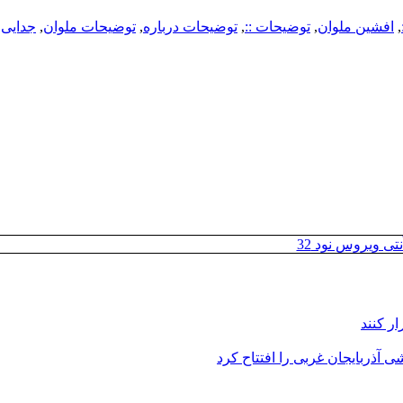
,
افشین ملوان
,
توضیحات ::
,
توضیحات درباره
,
توضیحات ملوان
,
جدایی
,
تی ویروس نود 32
ر کنند
 آذربایجان غربی را افتتاح کرد