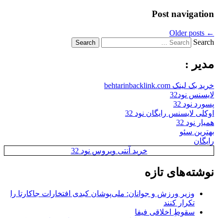
Post navigation
Older posts
←
Search
مدیر :
خرید بک لینک behtarinbacklink.com
لایسنس نود32
پسورد نود 32
اوکلی لایسنس رایگان نود 32
همیار نود 32
بهترین سئو
رایگان
خرید آنتی ویروس نود 32
نوشته‌های تازه
وزیر ورزش و جوانان: ملی‌پوشان کبدی افتخارات جاکارتا را
تکرار کنند
سقوطِ اخلاقی فیفا