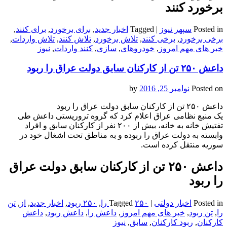
برخورد کنند
Posted in
سپهر نیوز
|
Tagged
اخبار جدید
,
برای برخورد
,
برای کنند
,
برخی برخورد
,
برخی کنند
,
تلاش برخورد
,
تلاش کنند
,
تلاش واردات
,
خبر های مهم امروز
,
خودروهای
,
سازی
,
کنند واردات
,
نیوز
داعش ۲۵۰ تن از کارکنان سابق دولت عراق را ربود
Posted on
نوامبر 25, 2016
by
داعش ۲۵۰ تن از کارکنان سابق دولت عراق را ربود
یک منبع نظامی عراق اعلام کرد که گروه تروریستی داعش طی
تفتیش خانه به خانه، بیش از ۲۰۰ نفر از کارکنان سابق و افراد
وابسته به دولت عراق را ربوده و به مناطق تحت اشغال خود در
سوریه منتقل کرده است.
داعش ۲۵۰ تن از کارکنان سابق دولت عراق
را ربود
Posted in
اخبار دولتی
|
۲۵۰ را
Tagged
,
۲۵۰ ربود
,
اخبار جدید
,
از
,
تن
را
,
تن ربود
,
خبر های مهم امروز
,
داعش را
,
داعش ربود
,
داعش
کارکنان
,
ربود کارکنان
,
سابق
,
نیوز