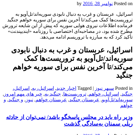
Posted on
نوامبر 28, 2016
by
اسرائیل، عربستان و غرب به دنبال نابودی سوریه‌اند/تل‌آویو به
تروریست‌ها کمک می‌کند/تا آخرین نفس برای سوریه خواهم جنگید
فرمانده اطلاعات نیروی هوایی سوریه که پیش از این شایعه ترورش
مطرح شده بود، در مصاحبه‌ای اختصاصی با روزنامه «ایندیپندنت»
تأکید کرد که به مبارزه با تروریسم ادامه می‌دهد.
اسرائیل، عربستان و غرب به دنبال نابودی
سوریه‌اند/تل‌آویو به تروریست‌ها کمک
می‌کند/تا آخرین نفس برای سوریه خواهم
جنگید
Posted in
سپهر نیوز
|
Tagged
اخبار جدید
,
اسرائیل، به
,
اسرائیل،
جنگید
,
اسرائیل، خواهم
,
تروریست‌ها
,
جنگید به
,
خبر های مهم امروز
,
سوریه‌اند/تل‌آویو
,
عربستان جنگید
,
عربستان خواهم
,
نیوز
,
و جنگید
,
و
خواهم
وزیر راه باید در مجلس پاسخگو باشد/ نمی‌توان از حادثه
ریلی سمنان به‌سادگی گذشت