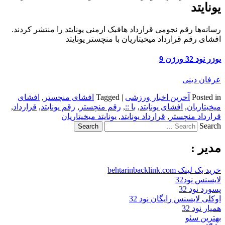
یونایتد
رسانه‌ها رقم نجومی قرارداد هافبک ارمنی یونایتد را منتشر کردند.
افشای رقم قرارداد میخیتاریان با منچستر یونایتد
یوزر نود 32 ورژن 9
عرفان دینی
Posted in
آخرین اخبار ورزشی
|
Tagged
افشای منچستر
,
افشای
میخیتاریان
,
افشای یونایتد
,
با ::
,
رقم منچستر
,
رقم یونایتد
,
قرارداد
,
قرارداد منچستر
,
قرارداد یونایتد
,
یونایتد میخیتاریان
Search
مدیر :
خرید بک لینک behtarinbacklink.com
لایسنس نود32
پسورد نود 32
اوکلی لایسنس رایگان نود 32
همیار نود 32
بهترین سئو