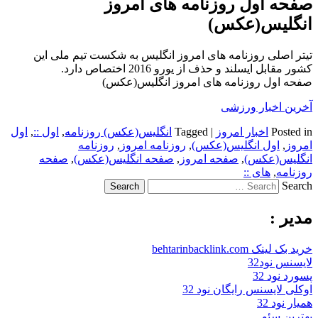
صفحه اول روزنامه های امروز
انگلیس(عکس)
تیتر اصلی روزنامه های امروز انگلیس به شکست تیم ملی این
کشور مقابل ایسلند و حذف از یورو 2016 اختصاص دارد.
صفحه اول روزنامه های امروز انگلیس(عکس)
آخرین اخبار ورزشی
Posted in
اخبار امروز
|
Tagged
انگلیس(عکس) روزنامه
,
اول ::
,
اول
امروز
,
اول انگلیس(عکس)
,
روزنامه امروز
,
روزنامه
انگلیس(عکس)
,
صفحه امروز
,
صفحه انگلیس(عکس)
,
صفحه
روزنامه
,
های ::
Search
مدیر :
خرید بک لینک behtarinbacklink.com
لایسنس نود32
پسورد نود 32
اوکلی لایسنس رایگان نود 32
همیار نود 32
بهترین سئو