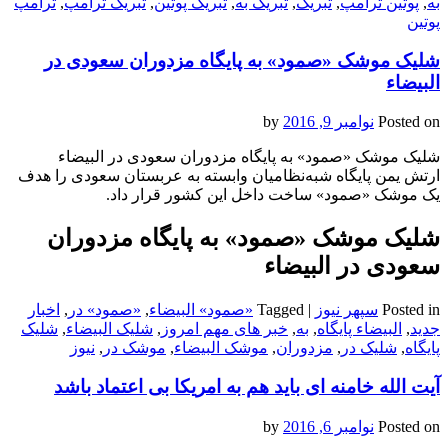
به
,
پوتین ترامپ
,
تبریک
,
تبریک به
,
تبریک پوتین
,
تبریک ترامپ
,
ترامپ
پوتین
شلیک موشک «صمود» به پایگاه مزدوران سعودی در
البیضاء
Posted on
نوامبر 9, 2016
by
شلیک موشک «صمود» به پایگاه مزدوران سعودی در البیضاء
ارتش یمن پایگاه شبه‌نظامیان وابسته به عربستان سعودی را هدف
یک موشک «صمود» ساخت داخل این کشور قرار داد.
شلیک موشک «صمود» به پایگاه مزدوران
سعودی در البیضاء
Posted in
سپهر نیوز
|
Tagged
«صمود» البیضاء
,
«صمود» در
,
اخبار
جدید
,
البیضاء پایگاه
,
به
,
خبر های مهم امروز
,
شلیک البیضاء
,
شلیک
پایگاه
,
شلیک در
,
مزدوران
,
موشک البیضاء
,
موشک در
,
نیوز
آیت الله خامنه ای باید هم به امریکا بی اعتماد باشد
Posted on
نوامبر 6, 2016
by