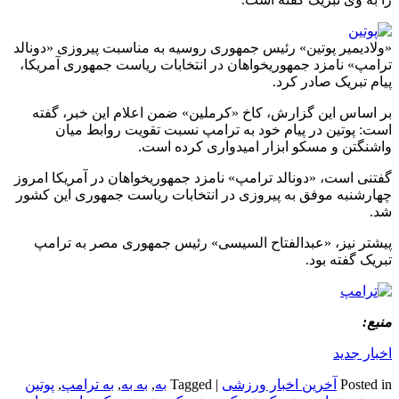
«ولادیمیر پوتین» رئیس جمهوری روسیه به مناسبت پیروزی «دونالد
ترامپ» نامزد جمهوریخواهان در انتخابات ریاست جمهوری آمریکا،
پیام تبریک صادر کرد.
بر اساس این گزارش، کاخ «کرملین» ضمن اعلام این خبر، گفته
است: پوتین در پیام خود به ترامپ نسبت تقویت روابط میان
واشنگتن و مسکو ابزار امیدواری کرده است.
گفتنی است، «دونالد ترامپ» نامزد جمهوریخواهان در آمریکا امروز
چهارشنبه موفق به پیروزی در انتخابات ریاست جمهوری این کشور
شد.
پیشتر نیز، «عبدالفتاح السیسی» رئیس جمهوری مصر به ترامپ
تبریک گفته بود.
منبع:
اخبار جدید
Posted in
آخرین اخبار ورزشی
|
Tagged
به
,
به به
,
به ترامپ
,
پوتین