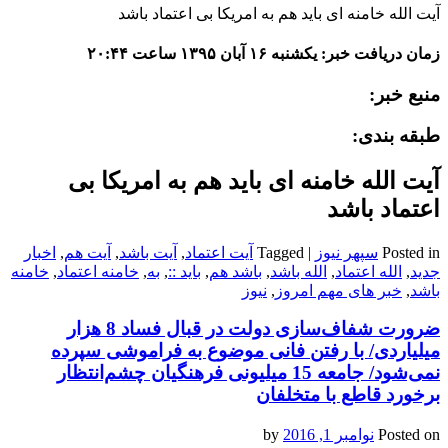
آیت الله خامنه ای باید هم به امریکا بی اعتماد باشد
زمان دریافت خبر: یکشنبه ۱۶ آبان ۱۳۹۵ ساعت ۲۰:۴۴
منبع خبر:
طبقه بندی:
آیت الله خامنه ای باید هم به امریکا بی
اعتماد باشد
Posted in
سپهر نیوز
|
Tagged
آیت اعتماد
,
آیت باشد
,
آیت هم
,
اخبار
جدید
,
الله اعتماد
,
الله باشد
,
باشد هم
,
باید ::
,
به
,
خامنه اعتماد
,
خامنه
باشد
,
خبر های مهم امروز
,
نیوز
ضرورت شفاف‌سازی دولت در قبال فساد 8 هزار
میلیاردی/ با رفتن فانی موضوع به فراموشی سپرده
نمی‌شود/ جامعه 15 میلیونی فرهنگیان چشم‌انتظار
برخورد قاطع با متخلفان
Posted on
نوامبر 1, 2016
by