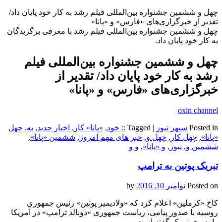
چهل و ششمین جشنواره بین‌المللی فیلم رشد به کار خود پایان داد/
تقدیر از خبرگزاری‌های «فارس» و «پانا»
چهل و ششمین جشنواره بین‌المللی فیلم رشد با معرفی برگزیدگان
به کار خود پایان داد.
چهل و ششمین جشنواره بین‌المللی فیلم
رشد به کار خود پایان داد/ تقدیر از
خبرگزاری‌های «فارس» و «پانا»
oxin channel
Posted in
سپهر نیوز
|
Tagged
:: خود
,
«پانا» کار
,
اخبار جدید
,
به
,
چهل
«پانا»
,
چهل کار
,
چهل و
,
خبر های مهم امروز
,
ششمین «پانا»
,
ششمین و
,
نیوز
,
و «پانا»
,
و و
تبریک پوتین به ترامپ
Posted on
نوامبر 10, 2016
by
کاخ «کرملین» اعلام کرد که «ولادیمیر پوتین» رئیس جمهوری
روسیه با صدور پیامی، ریاست جمهوری «دونالد ترامپ» در آمریکا
را به وی تبریک گفته است.