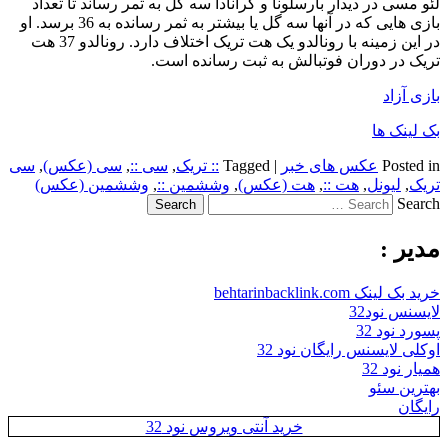
لئو مسی در دیدار بارسلونا و گرانادا سه گل به ثمر رساند تا تعداد
بازی هایی که در آنها سه گل یا بیشتر به ثمر رسانده به 36 برسد. او
در این زمینه با رونالدو یک هت تریک اختلاف دارد. رونالدو 37 هت
تریک در دوران فوتبالش به ثبت رسانده است.
بازی آزاد
بک لینک ها
Posted in
عکس های خبر
|
Tagged
:: تریک
,
سی ::
,
سی (عکس)
,
سی
تریک
,
لیونل
,
هت ::
,
هت (عکس)
,
وششمین ::
,
وششمین (عکس)
Search
مدیر :
خرید بک لینک behtarinbacklink.com
لایسنس نود32
پسورد نود 32
اوکلی لایسنس رایگان نود 32
همیار نود 32
بهترین سئو
رایگان
خرید آنتی ویروس نود 32