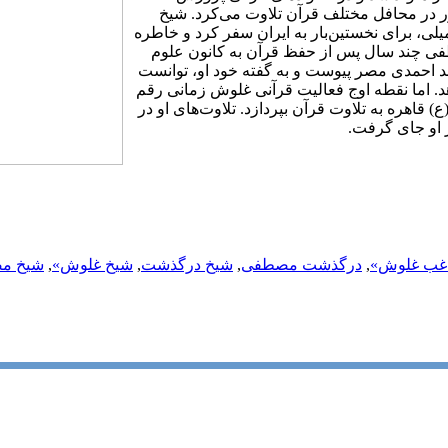
آن را حفظ کرد و از 16 سالگی با حضور در محافل مختلف قرآن تلاوت می‌کرد. شیخ
، برای نخستین‌بار به ایران سفر کرد و خاطره
سی را آفرید.راغب مصطفی چند سال پس از حفظ قرآن به کانون علوم
احمدى مصر پیوست و به گفته خود او، توانست
د. اما نقطه اوج فعالیت قرآنی غلوش زمانی رقم
اهره به تلاوت قرآن بپردازد. تلاوت‌های او در
ر او جای گرفت.
غب غلوش»
,
درگذشت مصطفی
,
شيخ درگذشت
,
شيخ غلوش»
,
شيخ م