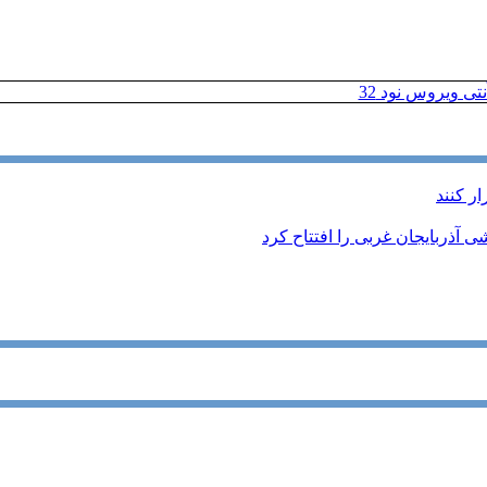
تی ویروس نود 32
ر کنند
 آذربایجان غربی را افتتاح کرد