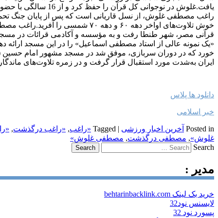
یافت.غلوش در نوجوانی کل قر
راغب مصطفی غلوش، از نسل قاریانی است که پس از پایان جنگ تحمیلی
خوش تلاوت‌های اواخر دهه ۶۰ و دهه ۷۰ شم
قرآنی مصر، شهر طنطا رفت و به مؤسسه و آکادمى قرائات در مسجد 
«یک نمونه عالى از استاد مصطفى اسماعیل» را در این مسجد ارائه ده
خورد که در دوران سربازی، موفق شد در مسجد مشهور امام حسین (ع) ق
ایران به‌شدت مورد استقبال قرار گرفت و در زمره تلاوت‌های ماندگا
دانلود ها پلاس
خبر اسلامی
Posted in
آخرین اخبار ورزشی
|
Tagged
«راغب
,
«راغب درگذشت
,
«را
غلوش»
,
مصطفی درگذشت
,
مصطفی غلوش»
Search
مدیر :
خرید بک لینک behtarinbacklink.com
لایسنس نود32
پسورد نود 32