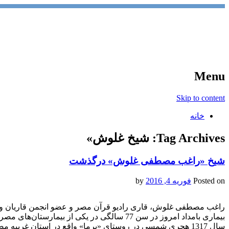
آخرین اخبار ورزشی
خبر
Menu
Skip to content
خانه
Tag Archives:
شيخ غلوش»
شيخ «راغب مصطفی غلوش» درگذشت
Posted on
فوریه 4, 2016
by
راغب مصطفی غلوش، قاری رادیو قرآن مصر و عضو انجمن قاریان 
بیماری بامداد امروز در سن 77 سالگی در یکی از ب
سال 1317 هجری شمسی در روستای «برما» واقع در استان غربیه 