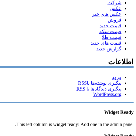
شرکت
عکس
عکس های خبر
فروش
قیمت جدید
قیمت سکه
قیمت طلا
قیمت های جدید
گزارش جدید
اطلاعات
ورود
پیگیری نوشته‌ها با
RSS
پیگیری دیدگاه‌ها با
RSS
WordPress.org
Widget Ready
This left column is widget ready! Add one in the admin panel.