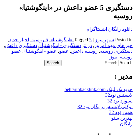
دستگیری 5 عضو داعش در «اینگوشتیا»
روسیه
دانلود رایگان اینستاگرام
Posted in
سپهر نیوز
|
5 «اینگوشتیا»
Tagged
,
5 روسیه
,
اخبار جدید
,
خبر های مهم امروز
,
در ::
,
دستگیری «اینگوشتیا»
,
دستگیری داعش
,
دستگیری روسیه
,
روسیه داعش
,
عضو
,
عضو «اینگوشتیا»
,
عضو
روسیه
,
نیوز
Search
مدیر :
خرید بک لینک behtarinbacklink.com
لایسنس نود32
پسورد نود 32
اوکلی لایسنس رایگان نود 32
همیار نود 32
بهترین سئو
رایگان