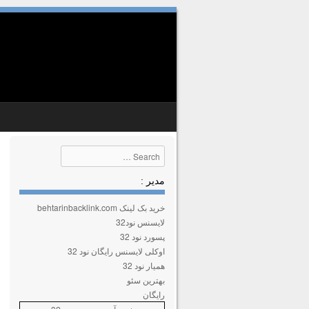
SKIP TO CONTENT
MENU
Search
مدیر :
خرید بک لینک behtarinbacklink.com
لایسنس نود32
پسورد نود 32
اوکلی لایسنس رایگان نود 32
همیار نود 32
بهترین سئو
رایگان