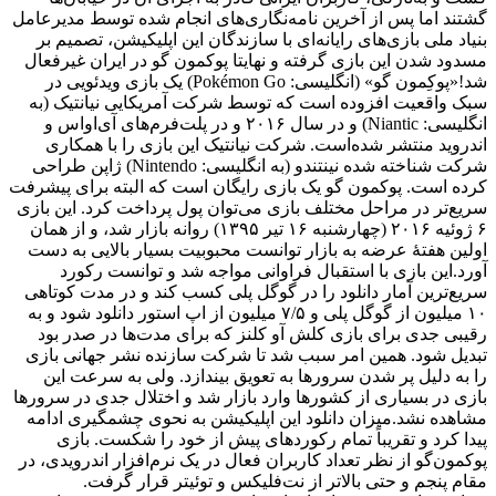
گشتند اما پس از آخرین نامه‌نگاری‌های انجام شده توسط مدیرعامل
بنیاد ملی بازی‌های رایانه‌ای با سازندگان این اپلیکیشن، تصمیم بر
مسدود شدن این بازی گرفته و نهایتا پوکمون گو در ایران غیرفعال
شد!«پوکِمون گو» (انگلیسی: Pokémon Go) یک بازی ویدئویی در
سبک واقعیت افزوده است که توسط شرکت آمریکایی نیانتیک (به
انگلیسی: Niantic) و در سال ۲۰۱۶ و در پلت‌فرم‌های آی‌اواس و
اندروید منتشر شده‌است. شرکت نیانتیک این بازی را با همکاری
شرکت شناخته شده نینتندو (به انگلیسی: Nintendo) ژاپن طراحی
کرده است. پوکمون گو یک بازی رایگان است که البته برای پیشرفت
سریع‌تر در مراحل مختلف بازی می‌توان پول پرداخت کرد. این بازی
۶ ژوئیه ۲۰۱۶ (چهارشنبه ۱۶ تیر ۱۳۹۵) روانه بازار شد، و از همان
اولین هفتهٔ عرضه به بازار توانست محبوبیت بسیار بالایی به دست
آورد.این بازی با استقبال فراوانی مواجه شد و توانست رکورد
سریع‌ترین آمار دانلود را در گوگل پلی کسب کند و در مدت کوتاهی
۱۰ میلیون از گوگل پلی و ۷/۵ میلیون از اپ استور دانلود شود و به
رقیبی جدی برای بازی کلش آو کلنز که برای مدت‌ها در صدر بود
تبدیل شود. همین امر سبب شد تا شرکت سازنده نشر جهانی بازی
را به دلیل پر شدن سرورها به تعویق بیندازد. ولی به سرعت این
بازی در بسیاری از کشورها وارد بازار شد و اختلال جدی در سرورها
مشاهده نشد.میزان دانلود این اپلیکیشن به نحوی چشمگیری ادامه
پیدا کرد و تقریباً تمام رکوردهای پیش از خود را شکست. بازی
پوکمون‌گو از نظر تعداد کاربران فعال در یک نرم‌افزار اندرویدی، در
مقام پنجم و حتی بالاتر از نت‌فلیکس و توئیتر قرار گرفت.