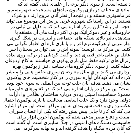
دانسته است. از سوی دیگر برخی از علمای دینی گفته اند که
نمادهای مختلف در بازی پوکمون نمادهای مسیحیت، صهیونیسم و
فراماسونری هستند و در نتیجه از نظر آنان مروج ارتداد و شرک
هستند. در این راستا یک شهروند غربی برایش این موضوع می تواند
تعجب آور باشد”.این مرکز اشاره می کند که به دلیل بی ثباتی در
خارومیانه و غیر دموکراتیک بودن اکثر دولت های آن منطقه با
مشاهده تاثیر بالای شبکه های اجتماعی و اینترنت در شکل گیری
بهار عربی از هرگونه نرم افزار و یا بازی تازه ای اظهار نگرانی می
کنند. این مرکز می نویسد:”نمونه اش را می توان در سخنان اخیر
عادل بن علی تاجر قطری دید او گفت کودتایی در ترکیه روی نداده
ژنرال های ترکیه فقط مثل بازی پوکون ی خواستند به کاخ اردوغان
حمله کنند. از سوی دیگر گروه های سیاسی نیز از پوکمون بهره
برداری می کنند برای مثال معارضان سوری عکس هایی را منتشر
کرده اند که کودکان آواره سوری را در کنار شخصیت های پوکمون
نشان می دهند. هدف آنان جلب توجه بین المللی به سوی خود بوده
است”.این مرکز در پایان اشاره می کند که در کشورهای خاورمیانه
معمولا حساسیت امنیتی زیادی درباره ساختمان نظامی و ادارات
دولتی وجود دارد و یک علت اساسی مخالفت با بازی پوکمون احتمال
عکسبرداری و دقت شهروندان به این مراکز است. این مرکز اشاره
می کند که کار تا جایی پیش پیش رفته که یکی از اعضای شورای
امنیت و دفاع مصر مدعی شده که پوکمون آخرین ابزار برای
جاسوسی دستگاه های امنیتی در جنگ سایبری است. او گفته است
که آنان مردم بیگناه را هدف گرفته اند و به بهانه سرگرمی می