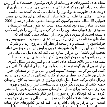
مقام های کشورهای خاورمیانه از بازی پوکمون چیست؟به گزارش
سايت خرداد، این مرکز تحقیقاتی و ارزیابی می نویسد:”بسیاری از
دولت های خاورمیانه پوکمون را عاملی بی ثبات کننده می دانند.
برخی از مفتی ها علیه آن فتوا صادر کرده اند. برای مثال، در مصر
فتوایی 15 ساله علیه پوکمون که توسط مفتی اعظم در سال 2001
میلادی صادر شده بود تمدید شده است. به طور مشابه عربستان
سعودی نیز فتوای مشابهی را صادر کرده و پوکمون را غیر اسلامی
دانسته است. از سوی دیگر برخی از علمای دینی گفته اند که
نمادهای مختلف در بازی پوکمون نمادهای مسیحیت، صهیونیسم و
فراماسونری هستند و در نتیجه از نظر آنان مروج ارتداد و شرک
هستند. در این راستا یک شهروند غربی برایش این موضوع می تواند
تعجب آور باشد”.این مرکز اشاره می کند که به دلیل بی ثباتی در
خارومیانه و غیر دموکراتیک بودن اکثر دولت های آن منطقه با
مشاهده تاثیر بالای شبکه های اجتماعی و اینترنت در شکل گیری
بهار عربی از هرگونه نرم افزار و یا بازی تازه ای اظهار نگرانی می
کنند. این مرکز می نویسد:”نمونه اش را می توان در سخنان اخیر
عادل بن علی تاجر قطری دید او گفت کودتایی در ترکیه روی نداده
ژنرال های ترکیه فقط مثل بازی پوکون ی خواستند به کاخ اردوغان
حمله کنند. از سوی دیگر گروه های سیاسی نیز از پوکمون بهره
برداری می کنند برای مثال معارضان سوری عکس هایی را منتشر
کرده اند که کودکان آواره سوری را در کنار شخصیت های پوکمون
نشان می دهند. هدف آنان جلب توجه بین المللی به سوی خود بوده
است”.این مرکز در پایان اشاره می کند که در کشورهای خاورمیانه
معمولا حساسیت امنیتی زیادی درباره ساختمان نظامی و ادارات