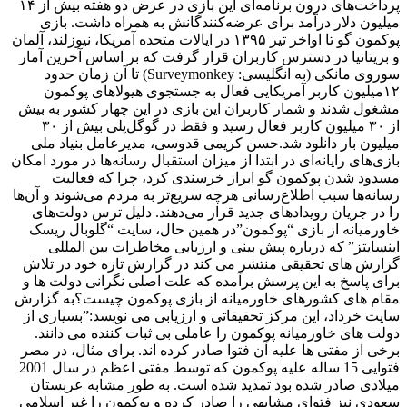
پرداخت‌های درون برنامه‌ای این بازی در عرض دو هفته بیش از ۱۴
میلیون دلار درآمد برای عرضه‌کنندگانش به همراه داشت. بازی
پوکمون گو تا اواخر تیر ۱۳۹۵ در ایالات متحده آمریکا، نیوزلند، آلمان
و بریتانیا در دسترس کاربران قرار گرفت که بر اساس آخرین آمار
سوروی مانکی (به انگلیسی: Surveymonkey) تا آن زمان حدود
۱۲میلیون کاربر آمریکایی فعال به جستجوی هیولاهای پوکمون
مشغول شدند و شمار کاربران این بازی در این چهار کشور به بیش
از ۳۰ میلیون کاربر فعال رسید و فقط در گوگل‌پلی بیش از ۳۰
میلیون بار دانلود شد.حسن کریمی قدوسی، مدیرعامل بنیاد ملی
بازی‌های رایانه‌ای در ابتدا از میزان استقبال رسانه‌ها در مورد امکان
مسدود شدن پوکمون گو ابراز خرسندی کرد، چرا که فعالیت
رسانه‌‌ها سبب اطلاع‌رسانی هرچه سریع‌تر به مردم می‌شوند و آن‌ها
را در جریان رویدادهای جدید قرار می‌دهند. دلیل ترس دولت‌های
خاورمیانه از بازی “پوکمون”در همين حال، سایت “گلوبال ریسک
اینسایتز” که درباره پیش بینی و ارزیابی مخاطرات بین المللی
گزارش های تحقیقی منتشر می کند در گزارش تازه خود در تلاش
برای پاسخ به این پرسش برآمده که علت اصلی نگرانی دولت ها و
مقام های کشورهای خاورمیانه از بازی پوکمون چیست؟به گزارش
سايت خرداد، این مرکز تحقیقاتی و ارزیابی می نویسد:”بسیاری از
دولت های خاورمیانه پوکمون را عاملی بی ثبات کننده می دانند.
برخی از مفتی ها علیه آن فتوا صادر کرده اند. برای مثال، در مصر
فتوایی 15 ساله علیه پوکمون که توسط مفتی اعظم در سال 2001
میلادی صادر شده بود تمدید شده است. به طور مشابه عربستان
سعودی نیز فتوای مشابهی را صادر کرده و پوکمون را غیر اسلامی