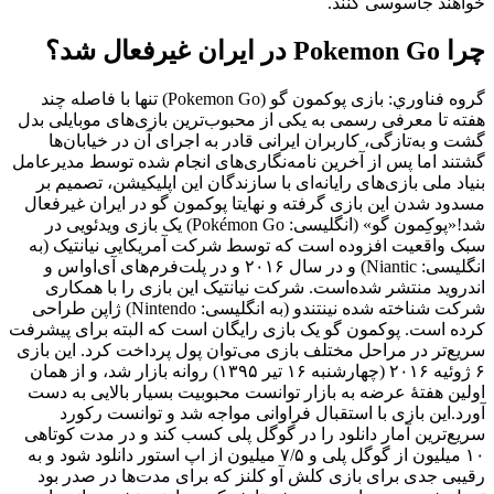
خواهند جاسوسی کنند.
چرا Pokemon Go در ایران غیرفعال شد؟
گروه فناوري: بازی پوکمون گو (Pokemon Go) تنها با فاصله چند
هفته تا معرفی رسمی به یکی از محبوب‌ترین بازی‌های موبایلی بدل
گشت و به‌تازگی، کاربران ایرانی قادر به اجرای آن در خیابان‌ها
گشتند اما پس از آخرین نامه‌نگاری‌های انجام شده توسط مدیرعامل
بنیاد ملی بازی‌های رایانه‌ای با سازندگان این اپلیکیشن، تصمیم بر
مسدود شدن این بازی گرفته و نهایتا پوکمون گو در ایران غیرفعال
شد!«پوکِمون گو» (انگلیسی: Pokémon Go) یک بازی ویدئویی در
سبک واقعیت افزوده است که توسط شرکت آمریکایی نیانتیک (به
انگلیسی: Niantic) و در سال ۲۰۱۶ و در پلت‌فرم‌های آی‌اواس و
اندروید منتشر شده‌است. شرکت نیانتیک این بازی را با همکاری
شرکت شناخته شده نینتندو (به انگلیسی: Nintendo) ژاپن طراحی
کرده است. پوکمون گو یک بازی رایگان است که البته برای پیشرفت
سریع‌تر در مراحل مختلف بازی می‌توان پول پرداخت کرد. این بازی
۶ ژوئیه ۲۰۱۶ (چهارشنبه ۱۶ تیر ۱۳۹۵) روانه بازار شد، و از همان
اولین هفتهٔ عرضه به بازار توانست محبوبیت بسیار بالایی به دست
آورد.این بازی با استقبال فراوانی مواجه شد و توانست رکورد
سریع‌ترین آمار دانلود را در گوگل پلی کسب کند و در مدت کوتاهی
۱۰ میلیون از گوگل پلی و ۷/۵ میلیون از اپ استور دانلود شود و به
رقیبی جدی برای بازی کلش آو کلنز که برای مدت‌ها در صدر بود