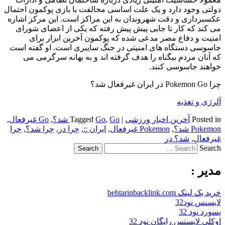
دولتی وجود دارد و یک علت اساسی مخالفت با بازی پوکمون احتمال
عکسبرداری و دقت شهروندان به این مراکز است. این مرکز اشاره
می کند که کار تا جایی پیش پیش رفته که یکی از اعضای شورای
امنیت و دفاع مصر مدعی شده که پوکمون آخرین ابزار برای
جاسوسی دستگاه های امنیتی در جنگ سایبری است. او گفته است
که آنان مردم بیگناه را هدف گرفته اند و به بهانه سرگرمی می
خواهند جاسوسی کنند.
چرا Pokemon Go در ایران غیرفعال شد؟
آلرژی و تغذیه
Posted in
آخرین اخبار ورزشی
|
Go شد؟
,
Go
Tagged
,
Go غیرفعال
,
Pokemon شد؟
,
Pokemon غیرفعال
,
ایران ::
,
چرا در
,
چرا شد؟
,
چرا
غیرفعال
,
شد؟ در
Search
مدیر :
خرید بک لینک behtarinbacklink.com
لایسنس نود32
پسورد نود 32
اوکلی لایسنس رایگان نود 32