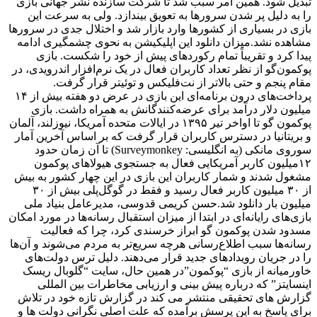
تبدیل شود. همین امر سبب شد تا شرکت سازنده نشر جهانی بازی
را به دلیل پر شدن سرورها به تعویق بیندازد. ولی به سرعت این
بازی در بسیاری از کشورها وارد بازار شد و اختلال جدی در سرورها
مشاهده نشد.میزان دانلود این اپلیکیشن به نحوی چشمگیری ادامه
پیدا کرد و تقریباً تمام رکوردهای پیش از خود را شکست. بازی
پوکمون‌گو از نظر تعداد کاربران فعال در یک نرم‌افزار اندرویدی، در
مقام پنجم و حتی بالاتر از نت‌فلیکس و توئیتر قرار گرفت.
پرداخت‌های درون برنامه‌ای این بازی در عرض دو هفته بیش از ۱۴
میلیون دلار درآمد برای عرضه‌کنندگانش به همراه داشت. بازی
پوکمون گو تا اواخر تیر ۱۳۹۵ در ایالات متحده آمریکا، نیوزلند، آلمان
و بریتانیا در دسترس کاربران قرار گرفت که بر اساس آخرین آمار
سوروی مانکی (به انگلیسی: Surveymonkey) تا آن زمان حدود
۱۲میلیون کاربر آمریکایی فعال به جستجوی هیولاهای پوکمون
مشغول شدند و شمار کاربران این بازی در این چهار کشور به بیش
از ۳۰ میلیون کاربر فعال رسید و فقط در گوگل‌پلی بیش از ۳۰
میلیون بار دانلود شد.حسن کریمی قدوسی، مدیرعامل بنیاد ملی
بازی‌های رایانه‌ای در ابتدا از میزان استقبال رسانه‌ها در مورد امکان
مسدود شدن پوکمون گو ابراز خرسندی کرد، چرا که فعالیت
رسانه‌‌ها سبب اطلاع‌رسانی هرچه سریع‌تر به مردم می‌شوند و آن‌ها
را در جریان رویدادهای جدید قرار می‌دهند. دلیل ترس دولت‌های
خاورمیانه از بازی “پوکمون”در همين حال، سایت “گلوبال ریسک
اینسایتز” که درباره پیش بینی و ارزیابی مخاطرات بین المللی
گزارش های تحقیقی منتشر می کند در گزارش تازه خود در تلاش
برای پاسخ به این پرسش برآمده که علت اصلی نگرانی دولت ها و