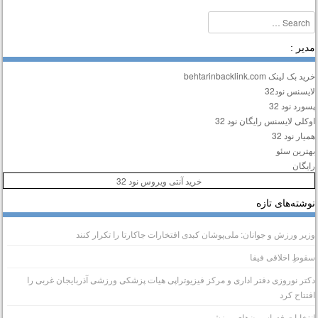
Searc
دیر :
ید بک لینک behtarinbacklink.com
ایسنس نود32
سورد نود 32
وکلی لایسنس رایگان نود 32
میار نود 32
هترین سئو
ایگان
خرید آنتی ویروس نود 32
وشته‌های تازه
زیر ورزش و جوانان: ملی‌پوشان کبدی افتخارات جاکارتا را تکرار کنند
قوطِ اخلاقی فیفا
کتر نوروزی دفتر اداری و مرکز فیزیوتراپی هیات پزشکی ورزشی آذربایجان غربی را
فتتاح کرد
نتخابات فدراسیون‌های ورزشی