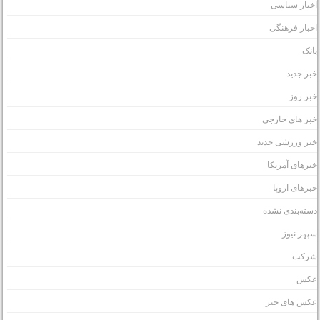
خبار سیاسی
خبار فرهنگی
انک
بر جدید
بر روز
بر های خارجی
بر ورزشی جدید
برهای آمریکا
برهای اروپا
سته‌بندی نشده
پهر نیوز
رکت
کس
کس های خبر