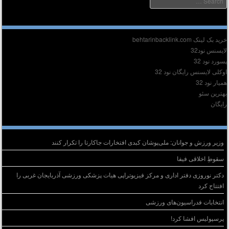
دیر :
ید بک لینک behtarinbacklink.com
ایسنس نود32
سورد نود 32
وکلی لایسنس رایگان نود 32
میار نود 32
هترین سئو
ایگان
وشته‌های تازه
وزیر ورزش و جوانان: ملی‌پوشان کبدی افتخارات جاکارتا را تکرار کنند
سقوطِ اخلاقی فیفا
دکتر نوروزی دفتر اداری و مرکز فیزیوتراپی هیات پزشکی ورزشی آذربایجان غربی را
افتتاح کرد
انتخابات فدراسیون‌های ورزشی
پرسپولیس افشا کرد!