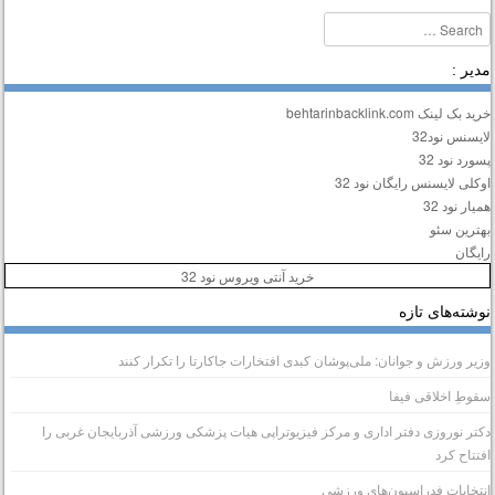
Searc
دیر :
ید بک لینک behtarinbacklink.com
ایسنس نود32
سورد نود 32
وکلی لایسنس رایگان نود 32
میار نود 32
هترین سئو
ایگان
خرید آنتی ویروس نود 32
وشته‌های تازه
زیر ورزش و جوانان: ملی‌پوشان کبدی افتخارات جاکارتا را تکرار کنند
قوطِ اخلاقی فیفا
کتر نوروزی دفتر اداری و مرکز فیزیوتراپی هیات پزشکی ورزشی آذربایجان غربی را
فتتاح کرد
نتخابات فدراسیون‌های ورزشی