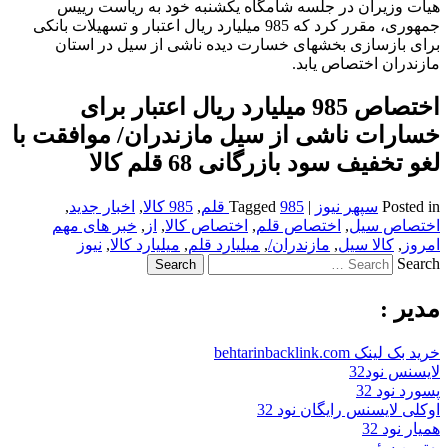
هیات وزیران در جلسه شامگاه یکشنبه خود به ریاست رییس
جمهوری، مقرر کرد که 985 میلیارد ریال اعتبار و تسهیلات بانکی
برای بازسازی بخش­های خسارت­ دیده ناشی از سیل در استان
مازندران اختصاص یابد.
اختصاص 985 میلیارد ریال اعتبار برای
خسارات ناشی از سیل مازندران/ موافقت با
لغو تخفیف سود بازرگانی 68 قلم کالا
Posted in
سپهر نیوز
|
985 قلم
Tagged
,
985 کالا
,
اخبار جدید
,
اختصاص سیل
,
اختصاص قلم
,
اختصاص کالا
,
از
,
خبر های مهم
امروز
,
کالا سیل
,
مازندران/
,
میلیارد قلم
,
میلیارد کالا
,
نیوز
Search
مدیر :
خرید بک لینک behtarinbacklink.com
لایسنس نود32
پسورد نود 32
اوکلی لایسنس رایگان نود 32
همیار نود 32
بهترین سئو