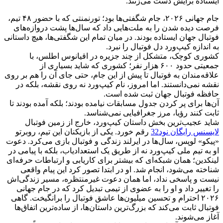
ایستاده برایش دست می‌زنند.
جام جهانی ۲۰۲۶، جام شگفتی‌ها بود؛ تورنمنتی که با حضور ۴۸ تیم،
فرصت دیده شدن را به ملت‌هایی داد که سال‌ها پشت دروازه‌های
فوتبال جهان ایستاده بودند. در میان تمام این شگفتی‌ها، هیچ داستانی
به اندازه کیپ‌ورد دل فوتبال را نبرد.
کشوری کوچک، متشکل از چند جزیره در اقیانوس اطلس، با
جمعیتی حدود ۶۰۰ هزار نفر؛ کشوری که شاید بسیاری از
علاقه‌مندان به فوتبال تا پیش از این جام، حتی جای آن را هم بر روی
نقشه نمی‌دانستند. اما امروز، نام کیپ‌ورد نه روی نقشه، بلکه در
حافظه فوتبال جهان ثبت شده است.
آن‌ها برای پر کردن جدول مسابقات نیامده بودند؛ بلکه آمده بودند تا
ثابت کنند رؤیا، مرز جغرافیایی نمی‌شناسد.
شاید عجیب‌ترین بخش داستان کیپ‌ورد، خارج از زمین فوتبال
لایسنس رایگان نود32
رقم خورد. یکی از بازیکنان این تیم، روبرتو
«پیکو» لوپس، سال‌ها در ایرلند زندگی و فوتبال بازی می‌کرد. دعوت
او به تیم ملی کیپ‌ورد نه از طریق یک استعدادیاب، بلکه با پیامی در
لینکدین؛ همان شبکه‌ای که بیشتر برای کاریابی و ارتباطات حرفه‌ای
شناخته می‌شود، انجام شد. او در ابتدا تصور کرد این پیام واقعی
نیست و پاسخی نداد، اما همان دعوت غیرمنتظره، مسیر زندگی‌اش
را تغییر داد و او را به عضوی از تیمی تبدیل کرد که در جام جهانی
۲۰۲۶ احترام و تحسین میلیون‌ها عاشق فوتبال را برانگیخت. گاهی
فوتبال ثابت می‌کند که بزرگ‌ترین داستان‌ها، از ساده‌ترین اتفاق‌ها
آغاز می‌شوند.