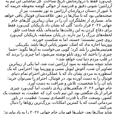
کیپ‌ورد فقط با دروازه‌بانش تاریخ نساخت. گل تماشایی این تیم به
آرژانتین؛ شوتی دقیق و قدرتمند از حوالی گوشه محوطه جریمه که
با عبور از دستان دروازه‌بان آرژانتین به تور نشست، نیز از
صحنه‌هایی بود که تا سال‌ها در ذهن علاقه‌مندان فوتبال باقی خواهد
ماند. بسیاری از تحلیلگران، آن را در میان زیباترین گل‌های جام
جهانی ۲۰۲۶ قرار دادند؛ گلی که نشان داد بازیکنان کیپ‌ورد فقط
برای دفاع کردن به این رقابت‌ها نیامده‌اند، بلکه شجاعت خلق
لحظه‌های بزرگ را نیز دارند. در پایان مسابقه، بازیکنان کیپ‌ورد
روی چمن نشستند؛ خسته، اما نه شکست‌ خورده.
ووزینیا اجازه نداد که اشک، تصویر پایانی آن‌ها باشد. یکی‌یکی
هم‌تیمی‌هایش را بلند کرد؛ گویی می‌خواست به آن‌ها بگوید: «شما
چیزی را باختید که روی تابلو نوشته می‌شود، اما چیزی را بردید که
در قلب مردم دنیا ثبت خواهد شد.»
شاید نتیجه مسابقه به سود آرژانتین ثبت شد، اما یکی از زیباترین
تصاویر آن شب، آغوش لیونل مسی و ووزینیا بود؛ احترامی که یک
اسطوره به مردی نشان داد که با عملکردش احترام تمام دنیای
فوتبال را به دست آورده بود. در فوتبال، احترام را نمی‌توان خرید؛
باید آن را با شخصیت، تلاش و شرافت به دست آورد.
جام جهانی ۲۰۲۶، شگفتی‌های زیادی داشت، اما کیپ‌ورد چیزی
فراتر از یک شگفتی بود. این تیم ثابت کرد که عظمت، به جمعیت یک
کشور، وسعت خاک یا قدرت اقتصادی نیست؛ عظمت، در باور
مردمانی است که با کمترین امکانات، بزرگ‌ترین رؤیاها را دنبال
می‌کنند.
شاید سال‌ها بعد، خیلی‌ها قهرمان جام جهانی ۲۰۲۶ را به یاد بیاورند؛