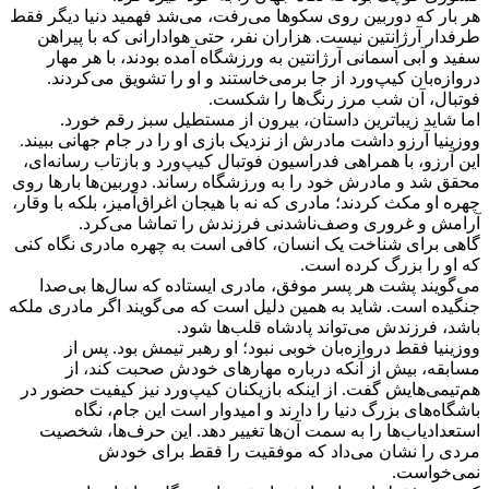
هر بار که دوربین روی سکوها می‌رفت، می‌شد فهمید دنیا دیگر فقط
طرفدار آرژانتین نیست. هزاران نفر، حتی هوادارانی که با پیراهن
سفید و آبی آسمانی آرژانتین به ورزشگاه آمده بودند، با هر مهار
دروازه‌بان کیپ‌ورد از جا برمی‌خاستند و او را تشویق می‌کردند.
فوتبال، آن شب مرز رنگ‌ها را شکست.
اما شاید زیباترین داستان، بیرون از مستطیل سبز رقم خورد.
ووزینیا آرزو داشت مادرش از نزدیک بازی او را در جام جهانی ببیند.
این آرزو، با همراهی فدراسیون فوتبال کیپ‌ورد و بازتاب رسانه‌ای،
محقق شد و مادرش خود را به ورزشگاه رساند. دوربین‌ها بارها روی
چهره او مکث کردند؛ مادری که نه با هیجان اغراق‌آمیز، بلکه با وقار،
آرامش و غروری وصف‌ناشدنی فرزندش را تماشا می‌کرد.
گاهی برای شناخت یک انسان، کافی است به چهره مادری نگاه کنی
که او را بزرگ کرده است.
می‌گویند پشت هر پسر موفق، مادری ایستاده که سال‌ها بی‌صدا
جنگیده است. شاید به همین دلیل است که می‌گویند اگر مادری ملکه
باشد، فرزندش می‌تواند پادشاه قلب‌ها شود.
ووزینیا فقط دروازه‌بان خوبی نبود؛ او رهبر تیمش بود. پس از
مسابقه، بیش از آنکه درباره مهارهای خودش صحبت کند، از
هم‌تیمی‌هایش گفت. از اینکه بازیکنان کیپ‌ورد نیز کیفیت حضور در
باشگاه‌های بزرگ دنیا را دارند و امیدوار است این جام، نگاه
استعدادیاب‌ها را به سمت آن‌ها تغییر دهد. این حرف‌ها، شخصیت
مردی را نشان می‌داد که موفقیت را فقط برای خودش
نمی‌خواست.