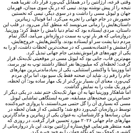
وقتی قرعه، آرژانتین را در همقابل کیپ‌ورد قرار داد، تقریباً همه
نتیجه را از پیش نوشته بودند. تیمی که در یک سوی میدان، قهرمان
جهان و لیونل مسی را داشت و در سوی دیگر، تیمی که نخستین
حضورش در جام جهانی را تجربه می‌کرد. اما فوتبال، زیباترین
داستان‌هایش را زمانی می‌نویسد که منطق کنار می‌رود. در قلب این
داستان، مردی ایستاده بود که تمام دنیا نامش را حفظ کرد؛ ووزینیا.
دروازه‌بانی که هر بار توپ به سمت دروازه‌اش می‌آمد، انگار تمام
مردم دنیا پشت سر او ایستاده بودند. واکنش‌هایش، خروج‌هایش،
آرامشش و اعتمادبه‌نفسی که در سخت‌ترین لحظات داشت، او را به
یکی از چهره‌های فراموش‌نشدنی جام جهانی تبدیل کرد.
مهم‌ترین قاب، جایی بود که لیونل مسی در موقعیتی تک‌به‌تک قرار
گرفت؛ لحظه‌ای که میلیون‌ها نفر انتظار داشتند توپ به تور برسد،
اما ووزینیا با واکنشی استثنایی، یکی از به‌یادماندنی‌ترین مهارهای
جام را رقم زد. شاید آن صحنه فقط یک سیو بود، اما برای مردم
کیپ‌ورد، معنای آن بسیار بزرگ‌تر از یک مهار ساده بود؛ آن لحظه،
غرور یک ملت را به نمایش گذاشت.
اما شاهکار ووزینیا تنها به آن مهار تک‌به‌تک ختم نشد. در یکی دیگر از
حساس‌ترین صحنه‌های مسابقه، ضربه ایستگاهی تماشایی لیونل
مسی که بسیاری آن را گل حتمی می‌دانستند، با پروازی خیره‌کننده
توسط دروازه‌بان کیپ‌ورد دفع شد؛ واکنشی که از همان لحظه در
میان رسانه‌ها و کارشناسان، به‌عنوان یکی از زیباترین و ماندگارترین
مهارهای جام جهانی ۲۰۲۶ مورد تحسین قرار گرفت. در روزی که
همه منتظر هنرنمایی فوق‌ستاره آرژانتین بودند، این بار دروازه‌بانی از
کشوری کوچک بود که نگاه جهان را به خود خیره کرد.