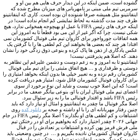
گشوده است، ضمن اینکه در این دیدار حرف هایی هم بین او و
سرمربی تیم ملی مبنی بر نامهربانی های میزبان مطرح شده که
اینفانتینو مثل همیشه صرفأ شنونده آن بوده است. کاری که اینفانتینو
ظرف چند مدت گذشته به لحاظ نمایشی کم انجام نداده است! در
اینکه حرف های رئیس FIFA با عمل او بهیچوجه همخوانی ندارد، هیچ
شکی نیست. چرا که اگر غیر از این می بود قطعأ تا به امروز این
همه اتفاقات جورواجور برای کاروان تیم ملی فوتبال کشورمان نمی
افتاد! هر چند که بعضی ها بخواهند این کم لطفی ها را با گرفتن یک
عکس یادگاری از ذهن ها پاک کرده و بنوعی ذوق زدگی خود را نشان
دهند. که اصلا هم پذیرفتنی نیست!
اینفانتینو تا به امروز و به زعم دوست و دشمن علیرغم این تظاهر به
دوستی و طرفداری و … هیچ اتفاق مثبتی را برای تیم ملی فوتبال
کشورمان رقم نزده و به تعبیر خیلی ها بدون اینکه بخواهد امتیازی را
برای کاروان فوتبال کشورمان قائل شود، امتیاز هم دریافت کرده
است! که این اصلا خوب نیست و شاید این نوع برخورد از سوی
اعضای تیم ملی فوتبال ایران با او، بنوعی بیانگر ضعف ما در برابر
رئیس FIFA باشد و اقتدار فوتبالی ما را به زیر سئوال ببرد.
اصلا مگر فوتبال ما چقدر به اینفانتینو و امثال او نیاز دارد که باید
چنین رفتار مهربانانه ای را با او داشته و صحه بر
دانلود کده
روی
اشتباهات و کم لطفی های او بگذارند؟ اصلا مگر رئیس FIFA در جام
جهانی ۲۰۲۶ چقدر اختیار دارد که بخواهیم برای او در رختکن تیم
ملی فرش قرمز پهن کرده و اشتباهات پر تعدادش را در قبال
کاروان فوتبال کشورمان نادیده بگیریم و … در چنین وضعیتی باید
بپذیریم که دیگر حضور اینفانتینو نه تنها در رختکن تیم ملی فوتبال