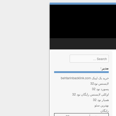
Search
مدیر :
خرید بک لینک behtarinbacklink.com
لایسنس نود32
پسورد نود 32
اوکلی لایسنس رایگان نود 32
همیار نود 32
بهترین سئو
رایگان