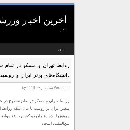
آخرین اخبار ورز
خبر
SKIP TO CONTENT
خانه
MENU
روابط تهران و مسکو در تمام 
دانشگاه‌های برتر ایران و روسیه
Posted on
سپتامبر 23, 2016
by
روابط تهران و مسکو در تمام سطوح در حا
سفیر ایران در روسیه با بیان اینکه رواب
مرهون اراده رهبران دو کشور، رفع موانع
بین‌المللی است.