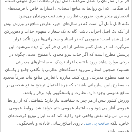
فراتر از سازمان را شکل می‌دهند. اصل این ارتباطات امری طبیعی است،
اما هنگامی که این روابط به منافع اقتصادی، امتیازات خاص یا فرصت‌های
انحصاری منجر شود، ضرورت نظارت و شفافیت دوچندان می‌شود.
نکته قابل تأمل آن است که در سال‌های اخیر، تعارض منافع در ورزش بیش
از آنکه یک اصل اجرایی باشد، گاه به یک شعار یا مفهوم جذاب و دهن‌پرکن
تبدیل شده است؛ مفهومی که در اسناد و سخنرانی‌ها مورد تأکید قرار
می‌گیرد، اما در عمل کمتر نشانی از اجرای فراگیر آن دیده می‌شود. این
پرسش مطرح است که اگر جذب نیرو محدود یا ممنوع است، چگونه در
برخی موارد شاهد ورود یا تثبیت افراد نزدیک به ساختارهای مدیریتی
هستیم؟ همچنین انتظار می‌رود دستگاه‌های نظارتی با نگاهی جامع و یکسان
به همه سطوح مدیریتی ورود کنند. مبارزه با تعارض منافع نباید صرفاً محدود
به سطوح پایین سازمانی باشد؛ بلکه هرجا احتمال ترجیح منافع شخصی بر
منافع عمومی وجود دارد، نظارت و پاسخگویی باید برقرار باشد.
ورزش کشور بیش از هر چیز به شفافیت نیاز دارد؛ شفافیتی که از روابط
عمومی آغاز می‌شود و به اعتماد عمومی ختم خواهد شد. روابط عمومی
زمانی می‌تواند نقش واقعی خود را ایفا کند که نه ابزار توزیع فرصت‌های
خاص، بلکه
سافت پی سی
بازوی اطلاع‌رسانی عادلانه و پاسخگویی
عمومی باشد.