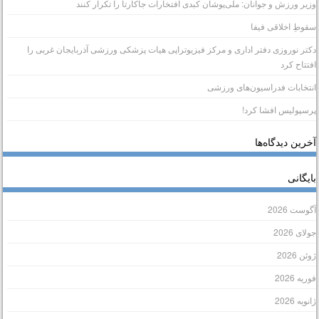
زیر ورزش و جوانان: ملی‌پوشان کبدی افتخارات جاکارتا را تکرار کنند
قوطِ اخلاقی فیفا
کتر نوروزی دفتر اداری و مرکز فیزیوتراپی هیات پزشکی ورزشی آذربایجان غربی را
فتتاح کرد
نتخابات فدراسیون‌های ورزشی
رسپولیس افشا کرد!
خرین دیدگاه‌ها
ایگانی
گوست 2026
ولای 2026
وئن 2026
وریه 2026
انویه 2026