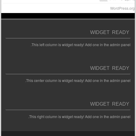
WordPress.or
WIDGET READY
This left column is widget ready! Add one in the admin panel.
WIDGET READY
This center column is widget ready! Add one in the admin panel.
WIDGET READY
This right column is widget ready! Add one in the admin panel.