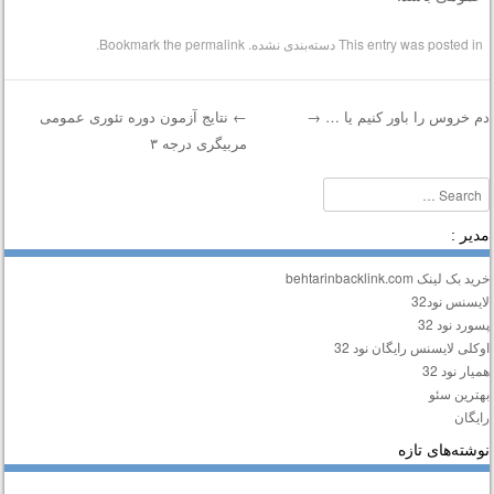
This entry was posted in
دسته‌بندی نشده
. Bookmark the
permalink
.
م خروس را باور کنیم یا …
→
←
نتایج آزمون دوره تئوری عمومی
مربیگری درجه ۳
Post navigatio
Searc
دیر :
ید بک لینک behtarinbacklink.com
ایسنس نود32
سورد نود 32
وکلی لایسنس رایگان نود 32
میار نود 32
هترین سئو
ایگان
وشته‌های تازه