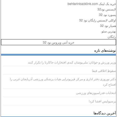
ید بک لینک behtarinbacklink.com
ایسنس نود32
سورد نود 32
وکلی لایسنس رایگان نود 32
میار نود 32
هترین سئو
ایگان
خرید آنتی ویروس نود 32
وشته‌های تازه
زیر ورزش و جوانان: ملی‌پوشان کبدی افتخارات جاکارتا را تکرار کنند
قوطِ اخلاقی فیفا
کتر نوروزی دفتر اداری و مرکز فیزیوتراپی هیات پزشکی ورزشی آذربایجان غربی را
فتتاح کرد
نتخابات فدراسیون‌های ورزشی
رسپولیس افشا کرد!
خرین دیدگاه‌ها