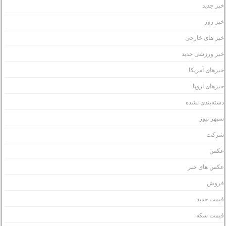
بر جدید
بر روز
بر های خارجی
بر ورزشی جدید
برهای آمریکا
برهای اروپا
سته‌بندی نشده
پهر نیوز
رکت
کس
کس های خبر
روش
یمت جدید
یمت سکه