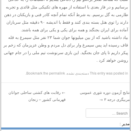
برسانیم و در فاز بعدی با استفاده از مهره های تکنیکی مثل قائدی و تجربه
طارمی به گل برسیم. به شرط آنکه تمام آنچه کادر فنی و بازیکنان در ذهن
دارند را توی هتل بسته بندی کنند و فقط با اندیشه ۹۰ دقیقه مثل سربازان
آماده برای ایران بجنگند و همه برای یکی و یکی برای همه باشند.
بیاد داشته باشید که از بین میلیونها جوان شما ۲۳ نفر مثل سیمرغ به قله
قاف رسیده اید پس سیمرغ وار برای دل مردم و وطن عزیزمان که زخم بر
پیکر داریم تا پای جان بجنگید. این بازی سرنوشت تیم ملی را در جام جهانی
روشن خواهد کرد .
This entry was posted in
دسته‌بندی نشده
. Bookmark the
permalink
.
تایج آزمون دوره تئوری عمومی
←
رقابت های کشتی ساحلی جوانان
ربیگری درجه ۳
→
قهرمانی کشور – زنجان
Post navigatio
Searc
دیر :