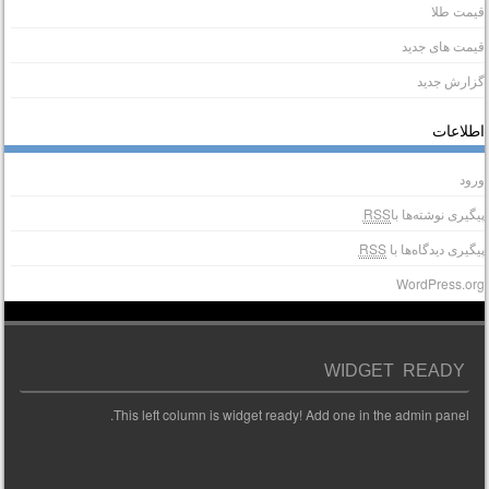
یمت طلا
یمت های جدید
زارش جدید
طلاعات
رود
یگیری نوشته‌ها با
RSS
یگیری دیدگاه‌ها با
RSS
WordPress.or
WIDGET READY
This left column is widget ready! Add one in the admin panel.