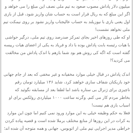
میلیون دلار پاداش مصوب صعود به تیم ملی نصف این مبلغ را می خواهد و
اگر این مبلغ که به ریال قرار است به حساب شان واریز شود، قبل از بازی
اول یعنی بازی با نیوزیلند به حساب عالیجناب واریز نشود بر روی نیمکت تیم
ملی نخواهد نشست!
او که طی روزهای اخیر بجای تمرکز صدرصد روی تیم ملی، درگیر حواشی
با هیات رئیسه بابت پاداش بوده با داد و فریاد به یکی از اعضای هیات رییسه
گفته است که اگه کی روش هم بود شما بازهم با اندک پاداش من مخالفت
می کردید؟!
اندک پاداش در قبال خیلی موارد مخفیانه و غیر مخفی که بعد از جام جهانی
خود بازیکنان شفاف سازی خواهند کرد، شاید ۱۳۶ میلیارد تومان رقم
ناچیزی برای ژنرال بی ستاره باشد اما لطفا بعد از مسابقه نگوئید که
بخاطر مردم کار می کنم. وگرنه ساعت ۱۰۰۰ میلیاردی رولکس برای او
اسباب بازی هم نیست!
فعلا به حکم وظیفه خیلی به این موارد ورود نمی کنیم اما چون این موارد
به کرات در این روزها از منابع مختلف برملا شده است و قضیه پیاده کردن
خراطی مدیر اجرایی تیم ملی از اتوبوس، جهانی و همه متوجه آن شده اند؛