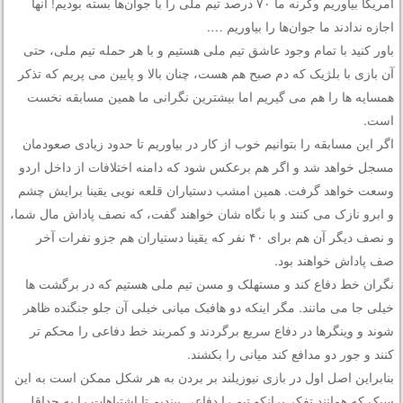
آمریکا بیاوریم وگرنه ما ۷۰ درصد تیم ملی را با جوان‌ها بسته بودیم! آنها
اجازه ندادند ما جوان‌ها را بیاوریم ….
باور کنید با تمام وجود عاشق تیم ملی هستیم و با هر حمله تیم ملی، حتی
آن بازی با بلژیک که دم صبح هم هست، چنان بالا و پایین می پریم که تذکر
همسایه ها را هم می گیریم اما بیشترین نگرانی ما همین مسابقه نخست
است.
اگر این مسابقه را بتوانیم خوب از کار در بیاوریم تا حدود زیادی صعودمان
مسجل خواهد شد و اگر هم برعکس شود که دامنه اختلافات از داخل اردو
وسعت خواهد گرفت. همین امشب دستیاران قلعه نویی یقینا برایش چشم
و ابرو نازک می کنند و با نگاه شان خواهند گفت، که نصف پاداش مال شما،
و نصف دیگر آن هم برای ۴۰ نفر که یقینا دستیاران هم جزو نفرات آخر
صف پاداش خواهند بود.
نگران خط دفاع کند و مستهلک و مسن تیم ملی هستیم که در برگشت ها
خیلی جا می مانند. مگر اینکه دو هافبک میانی خیلی آن جلو جنگنده ظاهر
شوند و وینگرها در دفاع سریع برگردند و کمربند خط دفاعی را محکم تر
کنند و جور دو مدافع کند میانی را بکشند.
بنابراین اصل اول در بازی نیوزیلند بر بردن به هر شکل ممکن است به این
سبک که همانند تفکر برانکو تیم را دفاعی ببندیم تا اشتباهات را به حداقل