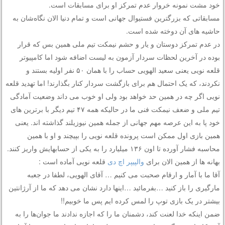
خود مشت نمونه خروار عدم تمرکز او برای مسابقات است.
مسابقاتی که بزرگترین فستیوال جهانی است و تمام دنیا الان نگاه‌شان به
حاشیه های آن دوخته شده است.
در عدم تمرکز دوستان و یار و حشم نیمکت تیم ملی همین بس که قرار
بوده در آخرین لحظات سردار آزمون به لیست اضافه شود اما کامپیوتر
قلعه نویی یعنی سعید الهویی حساب را با همان ۵۰ نفر اولیه بستند و
نکردند، که یک احتمال هم برای بازگشت سردار کنار بگذارند! اما تهدید قلعه
نویی اگر چه در همین حد خواهد بود ولی او خوب می داند وضعیت آمادگی
تیم ملی و ضعف نیمکت فنی ما در حالیکه همه ۴۷ تیم دیگر با برترین های
خود پا به این عرصه مهم جهانی از جمله همین نیوزیلند گذاشته اند. یعنی
همین بازی اول ممکن است پرونده قلعه نویی را بپیچند و او با همین
محاسبه فشار آورده تا اون ۱۳۶ میلیارد را به یکی از حسابهایش واریز کنند.
بهانه ها از همین الان برای
والپیپر اچ دی
قلعه نویی آماده است :
آقا ما با آمار و ارقام صحبت می کنیم … آقای الهویی، لطفا در جعبه
مارگیری را باز کنید …بفرمائید …اینها دارد نشان می دهد که ما از آرژانتین
بیشتر در یک بازی توپ را لمس کرده ایم پس ما خوبیم!!
ضمن اینکه خدا لعنت کند، دشمنان ما را که اجازه ندادند ما جوان‌ها را به