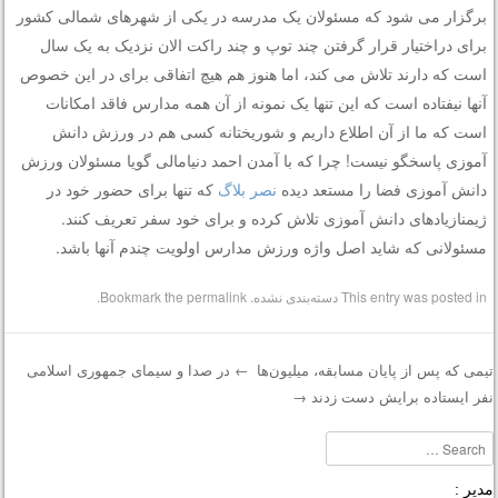
برگزار می شود که مسئولان یک مدرسه در یکی از شهرهای شمالی کشور
برای دراختیار قرار گرفتن چند توپ و چند راکت الان نزدیک به یک سال
است که دارند تلاش می کند، اما هنوز هم هیچ اتفاقی برای در این خصوص
آنها نیفتاده است که این تنها یک نمونه از آن همه مدارس فاقد امکانات
است که ما از آن اطلاع داریم و شوریختانه کسی هم در ورزش دانش
آموزی پاسخگو نیست! چرا که با آمدن احمد دنیامالی گویا مسئولان ورزش
دانش آموزی فضا را مستعد دیده
نصر بلاگ
که تنها برای حضور خود در
ژیمنازیادهای دانش آموزی تلاش کرده و برای خود سفر تعریف کنند.
مسئولانی که شاید اصل واژه ورزش مدارس اولویت چندم آنها باشد.
This entry was posted in
دسته‌بندی نشده
. Bookmark the
permalink
.
یمی که پس از پایان مسابقه، میلیون‌ها
←
در صدا و سیمای جمهوری اسلامی
فر ایستاده برایش دست زدند
→
Post navigatio
Searc
دیر :