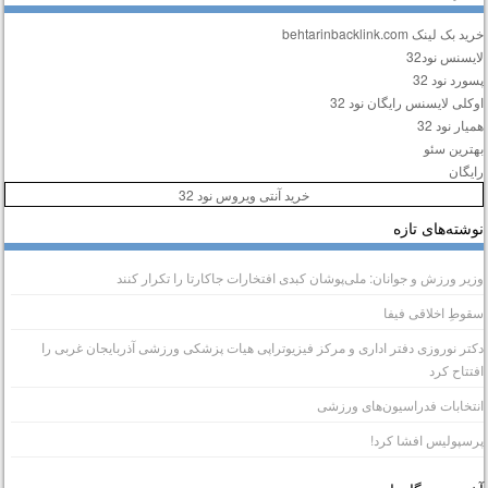
ید بک لینک behtarinbacklink.com
ایسنس نود32
سورد نود 32
وکلی لایسنس رایگان نود 32
میار نود 32
هترین سئو
ایگان
خرید آنتی ویروس نود 32
وشته‌های تازه
زیر ورزش و جوانان: ملی‌پوشان کبدی افتخارات جاکارتا را تکرار کنند
قوطِ اخلاقی فیفا
کتر نوروزی دفتر اداری و مرکز فیزیوتراپی هیات پزشکی ورزشی آذربایجان غربی را
فتتاح کرد
نتخابات فدراسیون‌های ورزشی
رسپولیس افشا کرد!