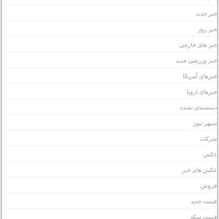
بر جدید
بر روز
بر های خارجی
بر ورزشی جدید
برهای آمریکا
برهای اروپا
سته‌بندی نشده
پهر نیوز
رکت
کس
کس های خبر
روش
یمت جدید
یمت سکه