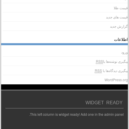
یمت طلا
یمت های جدید
زارش جدید
طلاعات
رود
یگیری نوشته‌ها با
RSS
یگیری دیدگاه‌ها با
RSS
WordPress.or
WIDGET READY
This left column is widget ready! Add one in the admin panel.