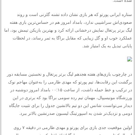
ستاره ایرانی پورتو که هر بازی نشان داده تشنه گلزنی است و روند
صعودی‌اش سراشیبی ندارد، بامداد امروز هم در حساس‌ترین بازی هفته
لیگ برتر پرتغال نمایش درخشانی ارائه کرد و بهترین بازیکن تیمش بود، اما
عملکرد خوب او و گل زیبایی که مقابل براگا به ثمر رساند، در لحظات
پایانی تبدیل به یک امتیاز شد.
در چارچوب بازی‌های هفته هجدهم لیگ برتر پرتغال و نخستین مسابقه دور
برگشت این رقابت‌ها، تیم پورتو که مهدی طارمی را به‌عنوان مهاجم نوک
در ترکیب و خط حمله داشت، از ساعت ۰۰:۱۵ بامداد امروز دوشنبه در
ورزشگاه مونیسیپال، مهمان تیم رده سومی براگا بود که برتری در این
دیدار می‌توانست شانس این دو تیم بالانشین جدول را برای تثبیت جایگاه
دومی و نزدیک‌تر شدن به اسپورتینگ لیسبون صدرنشین بالاتر ببرد.
اولین موقعیت جدی بازی برای پورتو و مهدی طارمی در دقیقه ۷ روی
ارسال کوتاه و در عرض موسی مارگا اتفاق افتاد که شوت مهدی طارمی