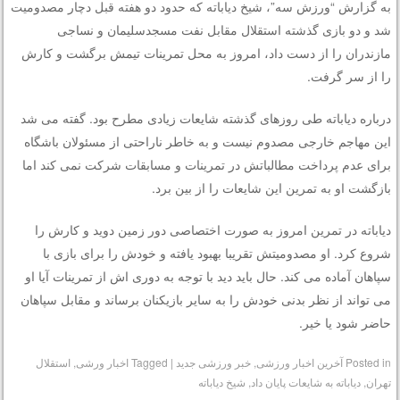
به گزارش “ورزش سه”، شیخ دیاباته که حدود دو هفته قبل دچار مصدومیت
شد و دو بازی گذشته استقلال مقابل نفت مسجدسلیمان و نساجی
مازندران را از دست داد، امروز به محل تمرینات تیمش برگشت و کارش
را از سر گرفت.
درباره دیاباته طی روزهای گذشته شایعات زیادی مطرح بود. گفته می شد
این مهاجم خارجی مصدوم نیست و به خاطر ناراحتی از مسئولان باشگاه
برای عدم پرداخت مطالباتش در تمرینات و مسابقات شرکت نمی کند اما
بازگشت او به تمرین این شایعات را از بین برد.
دیاباته در تمرین امروز به صورت اختصاصی دور زمین دوید و کارش را
شروع کرد. او مصدومیتش تقریبا بهبود یافته و خودش را برای بازی با
سپاهان آماده می کند. حال باید دید با توجه به دوری اش از تمرینات آیا او
می تواند از نظر بدنی خودش را به سایر بازیکنان برساند و مقابل سپاهان
حاضر شود یا خیر.
Posted in
آخرین اخبار ورزشی
,
خبر ورزشی جدید
|
Tagged
اخبار ورشی
,
استقلال
تهران
,
دیاباته به شایعات پایان داد
,
شیخ دیاباته