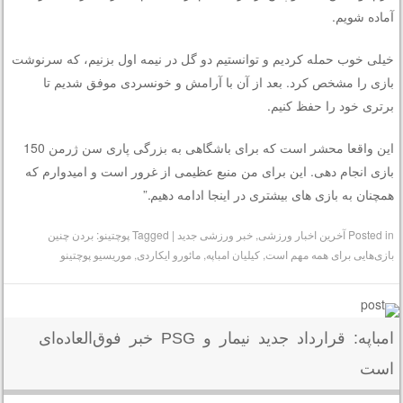
آماده شویم.
خیلی خوب حمله کردیم و توانستیم دو گل در نیمه اول بزنیم، که سرنوشت
بازی را مشخص کرد. بعد از آن با آرامش و خونسردی موفق شدیم تا
برتری خود را حفظ کنیم.
این واقعا محشر است که برای باشگاهی به بزرگی پاری سن ژرمن 150
بازی انجام دهی. این برای من منبع عظیمی از غرور است و امیدوارم که
همچنان به بازی های بیشتری در اینجا ادامه دهیم.”
Posted in
آخرین اخبار ورزشی
,
خبر ورزشی جدید
|
Tagged
پوچتینو: بردن چنین
بازی‌هایی برای همه مهم است
,
کیلیان امباپه
,
مائورو ایکاردی
,
موریسیو پوچتینو
امباپه: قرارداد جدید نیمار و PSG خبر فوق‌العاده‌ای
است