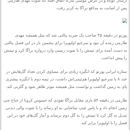
پس از اصابت به مدافع براگا به کرنر رفت.
پورتو در دقیقه ۳۵ صاحب یک ضربه پنالتی شد که مثل همیشه مهدی
طارمی زننده آن نبود و سرجیو اولیویرا برای پنجمین بار در این فصل پنالتی
به دست آمده برای تیمش را با شوت زمینی وارد دروازه براگا کرد و تیمش
را پیش انداخت.
ستاره ایرانی پورتو که انگیزه زیادی برای مساوی کردن تعداد گل‌هایش در
عدد ۸ با سرجیو اولیویرا هم‌تیمی‌اش داشت، در نیمه دوم با انگیزه بیشتری
پای به زمین گذاشت و توانست مثل همیشه موثر ظاهر شود و گلزنی کند.
طارمی در دقیقه ۵۴ بازی مقابل براگا نفوذی که خسوس کرونا از جناح چپ
زمین انجام داد و با پاس چیپ تماشایی به او رساند را با شوت والی دیدنی
تبدیل به گل کرد تا تیمش را به گل دوم برساند و آمار گل‌های خود در این
فصل را با اولیویرا برابر کند.