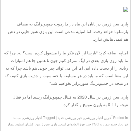
پاری سن ژرمن در پایان این ماه در چارچوب چمپیونزلیگ به مصاف
بارسلونا خواهد رفت، اما امباپه مدعی است این بازی هنوز جایی در ذهن
هم تیمی هایش ندارد.
امباپه اضافه کرد: “بارسا از الان فکر ما را مشغول کرده است؟ نه. چرا که
ما باید روی بازی بعدی در لیگ تمرکز کنیم چون تا همین جا هم امتیازات
زیادی را از دست داده ایم. اما این می تواند چیز خوبی هم باشد چرا که به
این معنا است که ما باید در هر مسابقه با حساسیت و جدیت بازی کنیم، که
در نتیجه در چمپیونزلیگ سورپرایز نخواهیم شد.”
پاری سن ژرمن در سال 2020 به فینال چمپیونزلیگ رسید اما در فینال
نتیجه را 1-0 به بایرن مونیخ واگذار کرد.
Posted in
آخرین اخبار ورزشی
,
خبر ورزشی جدید
|
Tagged
اخبار ورزشی
,
امباپه:
قرارداد جدید نیمار و PSG خبر فوق‌العاده‌ای است
,
پاری سن ژرمن
,
کیلیان امباپه
,
نیمار