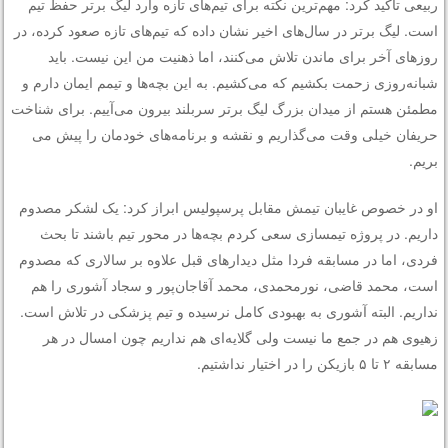
ربیعی تاکید کرد: مهم‌ترین نکته برای تیم‌های تازه وارد لیگ برتر حفظ تیم
است. لیگ برتر در سال‌های اخیر نشان داده که تیم‌های تازه صعود کرده، در
روزهای آخر برای ماندن تلاش می‌کنند، اما ذهنیت من این نیست. باید
شبانه‌روزی زحمت بکشیم که می‌کشیم. به این بچه‌ها و تیمم ایمان دارم و
مطمئن هستم از میدان بزرگ لیگ برتر سربلند بیرون می‌آییم. برای شناخت
حریفان خیلی وقت می‌گذاریم و نقشه و برنامه‌های خودمان را پیش می
بریم.
او در خصوص غایبان تیمش مقابل پرسپولیس ابراز کرد: یک لشکر مصدوم
داریم. در پروژه تیمسازی سعی کردم بچه‌ها در محور تیم باشند تا بحث
فردی، اما در مسابقه فردا مثل دیدارهای قبل علاوه بر سالاری که مصدوم
است، محمد قاضی، نورمحمدی، محمد آقاجان‌پور و سجاد آشوری را هم
نداریم. البته آشوری به بهبودی کامل نرسیده و تیم پزشکی در تلاش است.
زهیوی هم در جمع ما نیست ولی گلایه‌ای هم نداریم چون امسال در هر
مسابقه ۲ تا ۵ بازیکن را در اختیار نداشتیم.