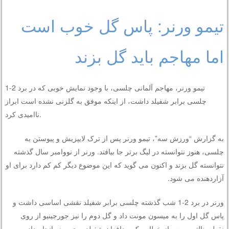
تیمو ورنر: پاس گل خوب است
اما مهاجم باید گل بزند
تیمو ورنر، مهاجم آلمانی چلسی، با وجود نمایش خوبی که در برد 2-1
چلسی برابر شفیلد داشت، از اینکه موفق به گلزنی نشده است ابراز
ناامیدی کرد.
به گزارش “ورزش سه”، تیمو ورنر پس از ترک لایپزیش و پیوستن به
چلسی، هنوز نتوانسته در لیگ برتر جا بیافتد. ورنر از نووامبر سال گذشته
نتوانسته گل بزند و اکنون می گوید که این موضوع دیگر کم کم دارد برای او
آزاردهنده می شود.
ورنر در برد 2-1 شب گذشته چلسی برابر شفیلد نقشی اساسی داشت و
پاس گل اول را به میسون مونت داد و گل دوم را نیز جورجینیو از روی
نقطه پنالتی و پس از خطایی که مدافعان شفیلد روی ورنر انجام داده