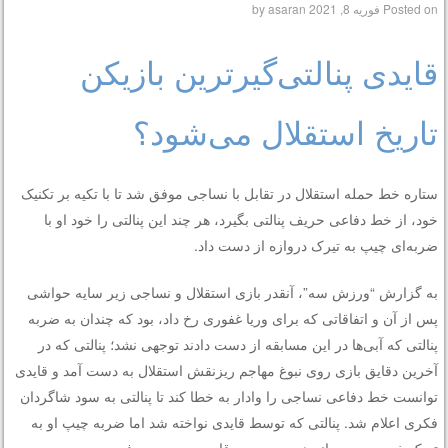
Posted on
فوریه 8, 2021
by
asaran
قایدی پنالتی‌گیرترین بازیکن
تاریخ استقلال می‌شود؟
ستاره خط حمله استقلال در تقابل با نساجی موفق شد تا با تکیه بر تکنیک
خود، از خط دفاعی حریف پنالتی بگیرد، هر چند این پنالتی را خود او با
ضربه‌ای چیپ به تیرک دروازه از دست داد.
به گزارش “ورزش سه”، آنقدر بازی استقلال و نساجی زیر سایه حواشی
پس از آن و اتفاقاتی که برای وریا غفوری رخ داد، بود که چندان به ضربه
پنالتی که آبی‌ها در این مسابقه از دست دادند توجهی نشد؛ پنالتی که در
آخرین دقایق بازی روی نبوغ مهاجم ریزنقش استقلال به دست آمد و قایدی
توانست خط دفاعی نساجی را وادار به خطا کند تا پنالتی به سود شاگردان
فکری اعلام شد. پنالتی که توسط قایدی نواخته شد اما ضربه چیپ او به