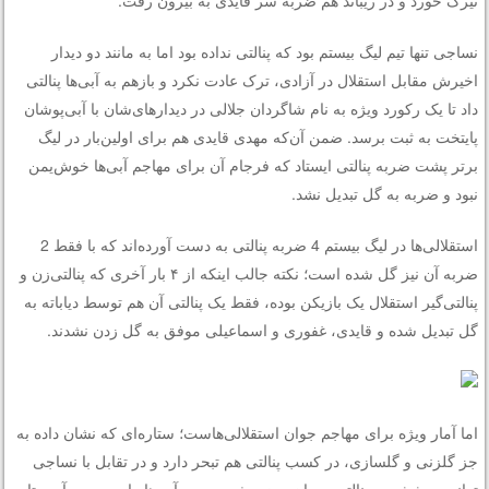
تیرک خورد و در ریباند هم ضربه سر قایدی به بیرون رفت.
نساجی تنها تیم لیگ بیستم بود که پنالتی نداده بود اما به مانند دو دیدار
اخیرش مقابل استقلال در آزادی، ترک عادت نکرد و بازهم به آبی‌ها پنالتی
داد تا یک رکورد ویژه به نام شاگردان جلالی در دیدارهای‌شان با آبی‌پوشان
پایتخت به ثبت برسد. ضمن آن‌که مهدی قایدی هم برای اولین‌بار در لیگ
برتر پشت ضربه پنالتی ایستاد که فرجام آن برای مهاجم آبی‌ها خوش‌یمن
نبود و ضربه به گل تبدیل نشد.
استقلالی‌ها در لیگ بیستم 4 ضربه پنالتی به دست آورده‌اند که با فقط 2
ضربه آن نیز گل شده است؛ نکته جالب اینکه از ۴ بار آخری که پنالتی‌زن و
پنالتی‌گیر استقلال یک بازیکن بوده، فقط یک پنالتی آن هم توسط دیاباته به
گل تبدیل شده و قایدی، غفوری و اسماعیلی موفق به گل زدن نشدند.
اما آمار ویژه برای مهاجم جوان استقلالی‌هاست؛ ستاره‌ای که نشان داده به
جز گلزنی و گلسازی، در کسب پنالتی هم تبحر دارد و در تقابل با نساجی