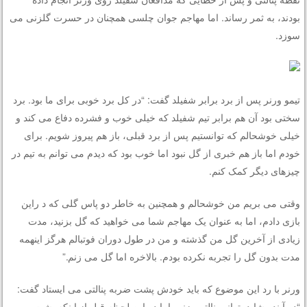
بودند، به ثمر رساند. اما مهاجم جوان چلسی همچنان در حسرت گلزنی می
سوزد.
تیمو ورنر پس از برد برابر شفیلد گفت: “در کل برد خوبی برای ما بود. برد
سختی بود آن هم برابر تیم شفیلد که خیلی خوب و فشرده دفاع می کند و
خیلی خوشحالم که توانستیم پس از برد قبلی، باز هم پیروز شویم. برای
خودم اما باز هم خبری از گل نبود اما خوب بود که دیدم می توانم به تیم در
چیزهای دیگر کمک کنم.
وقتی می بریم من خوشحالم و همچنین به خاطر دو پاس گلی که د راین
بازی دادم، اما به عنوان یک مهاجم شما می خواهید که گل بزنید، مدت
زیادی از آخرین گل من گذشته و من در طول دوران فوتبالم هرگز اینهمه
مدت بدون گل را تجربه نکرده بودم. بالاخره اما گل می زنم.”
ورنر با رد این موضوع که باید خودش پشت ضربه پنالتی می ایستاد گفت:
“در آینده شاید بتوانم پنالتی بزنم، اما در این لحظه قبل از اینکه پشت