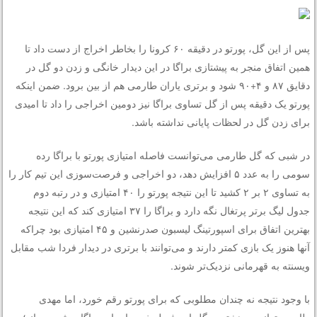
پس از این گل، پورتو در دقیقه ۶۰ کرونا را بخاطر اخراج از دست داد تا
همین اتفاق منجر به پیشتازی براگا در این دیدار خانگی و زدن دو گل در
دقایق ۸۷ و ۴+۹۰ شود و برتری یاران طارمی هم از بین برود. ضمن اینکه
پورتو یک دقیقه پس از گل تساوی براگا نیز دومین اخراجی را داد تا امیدی
برای زدن گل در لحظات پایانی نداشته باشد.
در شبی که گل طارمی می‌توانست فاصله امتیازی پورتو با براگا رده
سومی را به عدد ۵ افزایش دهد، دو اخراجی و فرصت‌سوزی این تیم کار را
به تساوی ۲ بر ۲ کشید تا این نتیجه پورتو را ۴۰ امتیازی و در رتبه دوم
جدول لیگ برتر پرتغال نگه دارد و براگا را ۳۷ امتیازی کند که این نتیجه
بهترین اتفاق برای اسپورتینگ لیسبون صدرنشین و ۴۵ امتیازی بود چراکه
آنها هنوز یک بازی کمتر دارند و می‌توانند با برتری در دیدار فردا شب مقابل
ویسنته به قهرمانی نزدیک‌تر شوند.
با وجود نتیجه نه چندان مطلوبی که برای پورتو رقم خورد، اما مهدی
طارمی توانست هشتمین گل این فصل خود را برابر براگا به ثمر رساند؛