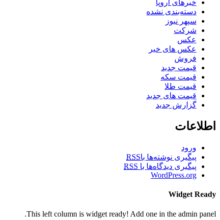
خبرهای اروپا
دسته‌بندی نشده
سپهر نیوز
شرکت
عکس
عکس های خبر
فروش
قیمت جدید
قیمت سکه
قیمت طلا
قیمت های جدید
گزارش جدید
اطلاعات
ورود
پیگیری نوشته‌ها با
RSS
پیگیری دیدگاه‌ها با
RSS
WordPress.org
Widget Ready
This left column is widget ready! Add one in the admin panel.