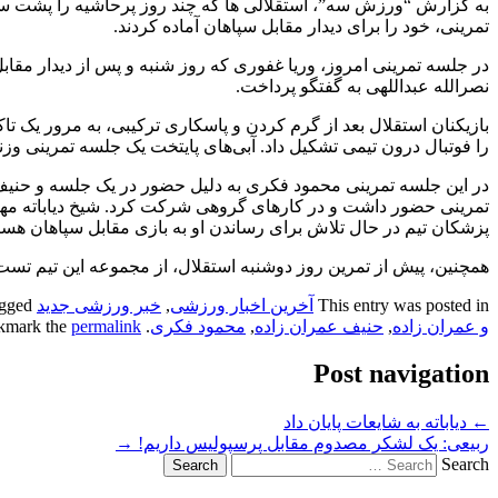
به گزارش “ورزش سه”، استقلالی ها که چند روز پرحاشیه را پشت سرگ
تمرینی، خود را برای دیدار مقابل سپاهان آماده کردند.
در جلسه تمرینی امروز، وریا غفوری که روز شنبه و پس از دیدار مقا
نصرالله عبداللهی به گفتگو پرداخت.
بازیکنان استقلال بعد از گرم کردن و پاسکاری ترکیبی، به مرور یک ت
را فوتبال درون تیمی تشکیل داد. آبی‌های پایتخت یک جلسه تمرینی 
در این جلسه تمرینی محمود فکری به دلیل حضور در یک جلسه و حنیف عم
تمرینی حضور داشت و در کارهای گروهی شرکت کرد. شیخ دیاباته مها
پزشکان تیم در حال تلاش برای رساندن او به بازی مقابل سپاهان هستن
همچنین، پیش از تمرین روز دوشنبه استقلال، از مجموعه این تیم تست
This entry was posted in
آخرین اخبار ورزشی
,
خبر ورزشی جدید
and tagged
و عمران زاده
,
حنیف عمران زاده
,
محمود فکری
. Bookmark the
permalink
Post navigation
←
دیاباته به شایعات پایان داد
ربیعی: یک لشکر مصدوم مقابل پرسپولیس داریم!
→
Search