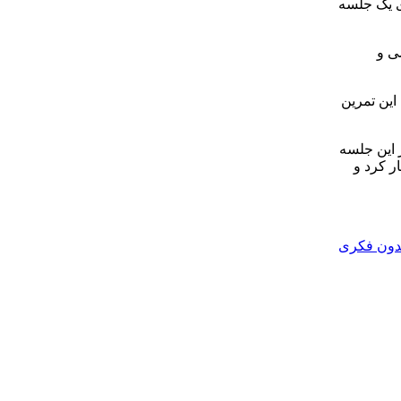
ی یک جلسه
ی و
این تمرین
 این جلسه
ر کرد و
بدون فکری