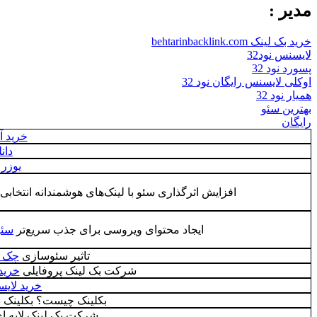
مدیر :
خرید بک لینک behtarinbacklink.com
لایسنس نود32
پسورد نود 32
اوکلی لایسنس رایگان نود 32
همیار نود 32
بهترین سئو
رایگان
خرید آن
دان
یوزر ن
افزایش اثرگذاری سئو با لینک‌های هوشمندانه انتخابی
ایجاد محتوای ویروسی برای جذب سریع‌تر
سئو
تاثیر سئوسازی
چک ک
شرکت بک لینک پروفایلی
خرید
خرید لایسن
بکلینک چیست؟ بکلینک 
شرکت بک لینک لایه ا