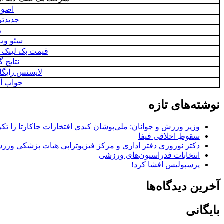
اصول
جدیدتری
ر
سئو وب
قیمت بک لینک ب
نتایج 
لایسنس رایگان nternet security 17
جواب آمیرزا 
نوشته‌های تازه
وزیر ورزش و جوانان: ملی‌پوشان کبدی افتخارات جاکارتا را تکرا
سقوطِ اخلاقی فیفا
دکتر نوروزی دفتر اداری و مرکز فیزیوتراپی هیات پزشکی ورزشی
انتخابات فدراسیون‌های ورزشی
پرسپولیس افشا کرد!
آخرین دیدگاه‌ها
بایگانی