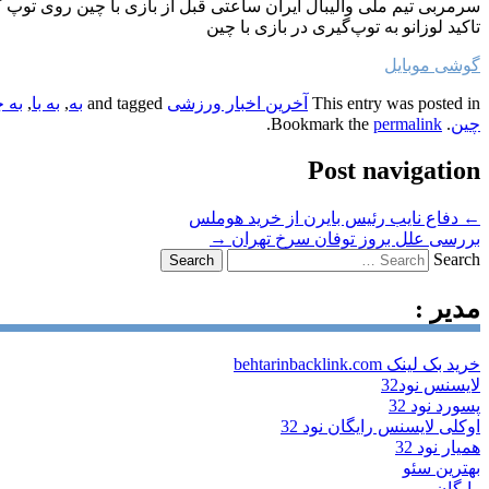
سرمربی تیم ملی والیبال ایران ساعتی قبل از بازی با چین روی توپ گ
تاکید لوزانو به توپ‌گیری در بازی با چین
گوشی موبایل
This entry was posted in
آخرین اخبار ورزشی
and tagged
به
,
به با
,
به 
چین
. Bookmark the
permalink
.
Post navigation
←
دفاع نایب رئیس بایرن از خرید هوملس
بررسی علل بروز توفان سرخ تهران
→
Search
مدیر :
خرید بک لینک behtarinbacklink.com
لایسنس نود32
پسورد نود 32
اوکلی لایسنس رایگان نود 32
همیار نود 32
بهترین سئو
رایگان