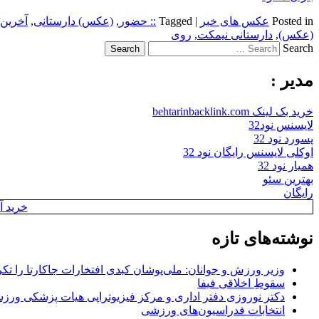
Posted in
عکس های خبر
|
Tagged
:: حضور
,
(عکس) دارستانی
,
آخرین
(عکس)
,
دارستانی نیمکت
,
روی
Search
مدیر :
خرید بک لینک behtarinbacklink.com
لایسنس نود32
پسورد نود 32
اوکلی لایسنس رایگان نود 32
همیار نود 32
بهترین سئو
رایگان
خرید آن
نوشته‌های تازه
وزیر ورزش و جوانان: ملی‌پوشان کبدی افتخارات جاکارتا را تکرا
سقوطِ اخلاقی فیفا
دکتر نوروزی دفتر اداری و مرکز فیزیوتراپی هیات پزشکی ورزشی
انتخابات فدراسیون‌های ورزشی