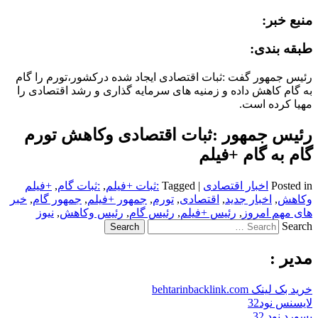
منبع خبر:
طبقه بندی:
رئیس جمهور گفت :ثبات اقتصادی ایجاد شده درکشور،تورم را گام
به گام کاهش داده و زمنیه های سرمایه گذاری و رشد اقتصادی را
مهیا کرده است.
رئیس جمهور :ثبات اقتصادی وکاهش تورم
گام به گام +فیلم
Posted in
اخبار اقتصادی
|
Tagged
:ثبات +فیلم
,
:ثبات گام
,
+فیلم
وکاهش
,
اخبار جدید
,
اقتصادی
,
تورم
,
جمهور +فیلم
,
جمهور گام
,
خبر
های مهم امروز
,
رئیس +فیلم
,
رئیس گام
,
رئیس وکاهش
,
نیوز
Search
مدیر :
خرید بک لینک behtarinbacklink.com
لایسنس نود32
پسورد نود 32