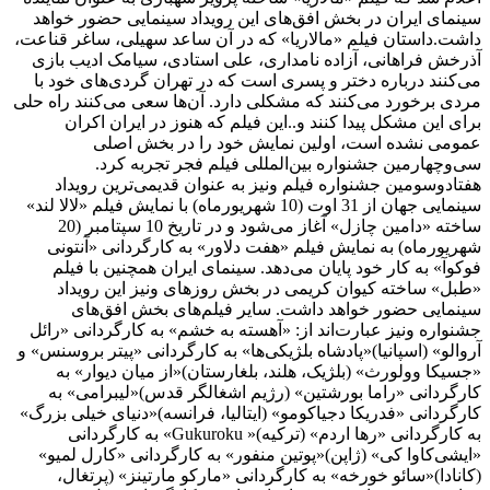
سینمای ایران در بخش افق‌های این رویداد سینمایی حضور خواهد
داشت.داستان فیلم «مالاریا» که در آن ساعد سهیلی، ساغر قناعت،
آذرخش فراهانی، آزاده نامداری، علی استادی، سیامک ادیب بازی
می‌کنند درباره دختر و پسری است که در تهران گردی‌های خود با
مردی برخورد می‌کنند که مشکلی دارد. آن‌ها سعی می‌کنند راه حلی
برای این مشکل پیدا کنند و..این فیلم که هنوز در ایران اکران
عمومی نشده است، اولین نمایش خود را در بخش اصلی
سی‌وچهارمین جشنواره بین‌المللی فیلم فجر تجربه کرد.
هفتادوسومین جشنواره فیلم ونیز به عنوان قدیمی‌ترین رویداد
سینمایی جهان از 31 اوت (10 شهریورماه) با نمایش فیلم «لالا لند»
ساخته «دامین چازل» آغاز می‌شود و در تاریخ 10 سپتامبر (20
شهریورماه) به نمایش فیلم «هفت دلاور» به کارگردانی «آنتونی
فوکوآ» به کار خود پایان می‌دهد. سینمای ایران همچنین با فیلم
«طبل» ساخته کیوان کریمی در بخش روزهای ونیز این رویداد
سینمایی حضور خواهد داشت. سایر فیلم‌های بخش افق‌های
جشنواره ونیز عبارت‌اند از: «آهسته به خشم» به کارگردانی «رائل
آروالو» (اسپانیا)«پادشاه بلژیکی‌ها» به کارگردانی «پیتر بروسنس» و
«جسیکا وولورث» (بلژیک، هلند، بلغارستان)«از میان دیوار» به
کارگردانی «راما بورشتین» (رژیم اشغالگر قدس)«لیبرامی» به
کارگردانی «فدریکا دجیاکومو» (ایتالیا، فرانسه)«دنیای خیلی بزرگ»
به کارگردانی «رها اردم» (ترکیه)« Gukuroku» به کارگردانی
«ایشی‌کاوا کی» (ژاپن)«پوتین منفور» به کارگردانی «کارل لمیو»
(کانادا)«سائو خورخه» به کارگردانی «مارکو مارتینز» (پرتغال،