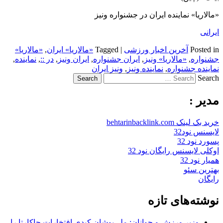
«مالاریا» نماینده ایران در جشنواره ونیز
ایرانی
Posted in
آخرین اخبار ورزشی
|
Tagged
«مالاریا» ایران
,
«مالاریا»
جشنواره
,
«مالاریا» ونیز
,
ایران جشنواره
,
ایران ونیز
,
در ::
,
نماینده
,
نماینده جشنواره
,
نماینده ونیز
,
ونیز ایران
Search
مدیر :
خرید بک لینک behtarinbacklink.com
لایسنس نود32
پسورد نود 32
اوکلی لایسنس رایگان نود 32
همیار نود 32
بهترین سئو
رایگان
نوشته‌های تازه
وزیر ورزش و جوانان: ملی‌پوشان کبدی افتخارات جاکارتا را