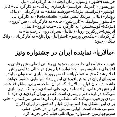
فرانسه)«شهر داوسون: زمان انجماد» به کارگردانی «بیل
موریسون» (آمریکا، فرانسه)«بازسازی زندگی» به کارگردانی «کاتل
کوئیلور» (فرانسه، بلژیک)«خورشید سفید» به کارگردانی «دیپاک
رونیاز» (نپال، آمریکا، قطر، هلند)« Kekszakallu» به کارگردانی
«گاستون سولنیکی» (آرژانتین)«خانه» به کارگردانی «فین تروچ»
(بلژیک)«گوشه‌نشین» به کارگردانی «فیت تروچ» (آلمان،
اتریش)«بزرگترین رویا» (ایتالیا)«پسران روی درخت ها» به
کارگردانی «نیکلاس ورسو» (استرالیا)«پول تلخ» به کارگردانی «وانگ
بینگ» (چین)
«مالاریا» نماینده ایران در جشنواره ونیز
فهرست فیلم‌های حاضر در بخش‌های رقابتی اصلی، غیررقابتی و
افق‌های هفتادوسومین جشنواره فیلم ونیز در حالی دقایقی پیش
اعلام شد که فیلم «مالاریا» ساخته پرویز شهبازی به عنوان نماینده
سینمای ایران در بخش افق‌های این رویداد سینمایی حضور خواهد
داشت.داستان فیلم «مالاریا» که در آن ساعد سهیلی، ساغر قناعت،
آذرخش فراهانی، آزاده نامداری، علی استادی، سیامک ادیب بازی
می‌کنند درباره دختر و پسری است که در تهران گردی‌های خود با
مردی برخورد می‌کنند که مشکلی دارد. آن‌ها سعی می‌کنند راه حلی
برای این مشکل پیدا کنند و..این فیلم که هنوز در ایران اکران
عمومی نشده است، اولین نمایش خود را در بخش اصلی
سی‌وچهارمین جشنواره بین‌المللی فیلم فجر تجربه کرد.