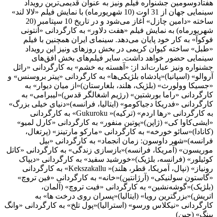
هفتادوسومین جشنواره فیلم ونیز به عنوان قدیمی‌ترین رویداد
سینمایی جهان از 31 اوت (10 شهریورماه) با نمایش فیلم «لالا لند»
ساخته «دامین چازل» آغاز می‌شود و در تاریخ 10 سپتامبر (20
شهریورماه) به نمایش فیلم «هفت دلاور» به کارگردانی «آنتونی
فوکوآ» به کار خود پایان می‌دهد. سینمای ایران همچنین با فیلم
«طبل» ساخته کیوان کریمی در بخش روزهای ونیز این رویداد
سینمایی حضور خواهد داشت. سایر فیلم‌های بخش افق‌های
جشنواره ونیز عبارت‌اند از: «آهسته به خشم» به کارگردانی «رائل
آروالو» (اسپانیا)«پادشاه بلژیکی‌ها» به کارگردانی «پیتر بروسنس» و
«جسیکا وولورث» (بلژیک، هلند، بلغارستان)«از میان دیوار» به
کارگردانی «راما بورشتین» (رژیم اشغالگر قدس)«لیبرامی» به
کارگردانی «فدریکا دجیاکومو» (ایتالیا، فرانسه)«دنیای خیلی بزرگ»
به کارگردانی «رها اردم» (ترکیه)« Gukuroku» به کارگردانی
«ایشی‌کاوا کی» (ژاپن)«پوتین منفور» به کارگردانی «کارل لمیو»
(کانادا)«سائو خورخه» به کارگردانی «مارکو مارتینز» (پرتغال،
فرانسه)«شهر داوسون: زمان انجماد» به کارگردانی «بیل
موریسون» (آمریکا، فرانسه)«بازسازی زندگی» به کارگردانی «کاتل
کوئیلور» (فرانسه، بلژیک)«خورشید سفید» به کارگردانی «دیپاک
رونیاز» (نپال، آمریکا، قطر، هلند)« Kekszakallu» به کارگردانی
«گاستون سولنیکی» (آرژانتین)«خانه» به کارگردانی «فین تروچ»
(بلژیک)«گوشه‌نشین» به کارگردانی «فیت تروچ» (آلمان،
اتریش)«بزرگترین رویا» (ایتالیا)«پسران روی درخت ها» به
کارگردانی «نیکلاس ورسو» (استرالیا)«پول تلخ» به کارگردانی «وانگ
بینگ» (چین)