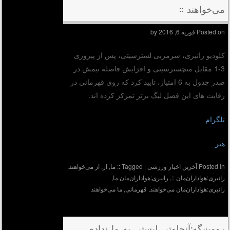
می‌خواهند ::
Posted on
فوریه 6, 2016
by
کلودیو رانیری، سرمربی لسترسیتی، پس از پیروزی
3-1 مقابل منچسترسیتی و افزایش فاصله تیمش در
‏صدر جدول به 6 امتیاز، تایید کرد که روی قهرمانی در
رقابت های این فصل لیگ برتر تمرکز کرده اند.‏
تلگرام
هنر
Posted in
آخرین اخبار ورزشی
|
Tagged
:: ما
,
از
,
از می‌خواهند
,
رانیری:هواداران‌مان ::
,
رانیری:هواداران‌مان ما
,
رانیری:هواداران‌مان می‌خواهند
,
قهرمانی
,
ما می‌خواهند
رومینیگه:آنچلوتی لیستی به ما نداده