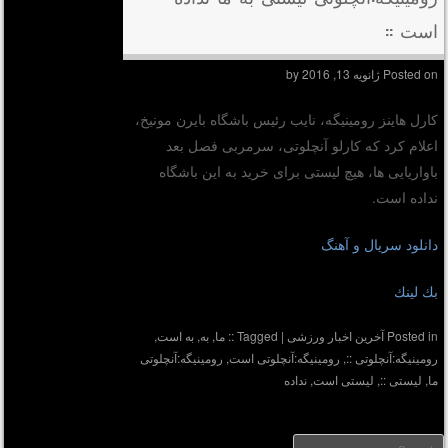
است ::
Posted on
ژانویه 13, 2016
by
کارل هاینز رومینیگه، نایب رئیس باشگاه بایرن مونیخ،
اعلام کرد که کارلو آنچلوتی، سرمربی فصل بعد
‏باواریایی ها، هیچ لیستی برای خرید به این باشگاه
نداده است.‏
دانلود سریال و آهنگ
بك لينك
Posted in
آخرین اخبار ورزشی
|
Tagged
:: ما
,
به
,
به است
,
رومینیگه:آنچلوتی ::
,
رومینیگه:آنچلوتی است
,
رومینیگه:آنچلوتی
ما
,
لیستی ::
,
لیستی است
,
نداده
Searc