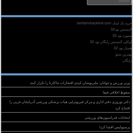
دیر :
ید بک لینک behtarinbacklink.com
ایسنس نود32
سورد نود 32
وکلی لایسنس رایگان نود 32
میار نود 32
هترین سئو
ایگان
وشته‌های تازه
وزیر ورزش و جوانان: ملی‌پوشان کبدی افتخارات جاکارتا را تکرار کنند
سقوطِ اخلاقی فیفا
دکتر نوروزی دفتر اداری و مرکز فیزیوتراپی هیات پزشکی ورزشی آذربایجان غربی را
افتتاح کرد
انتخابات فدراسیون‌های ورزشی
پرسپولیس افشا کرد!