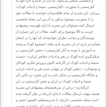
و انگلیسی منتشر می‌شود، بنا دارد در شماره تازه خود به
کیارستمی با محوریت «کیارستمی، سینما و ادبیات کودک»
بپردازد. این نشریه از تمام علاقه‌مندان خواست تا مقالات خود
را با محوریت موضوع مذکور به آدرس این مجله تخصصی
ارسال کنند.مسئولان این نشریه با ارایه فهرست پیشنهادی
قریب به 50 موضوع برای تالیف مقالات در این شماره از
نویسندگان و صاحب نظران خواسته‌اند که آنها را در انتشار
شماره پر باری از این نشریه یاری دهند.«موضوع کودک و توجه
به آموزش با توجه به آثار کیارستمی»،«نقش کیارستمی در
شکل‌گیری ایده کودک در هنر و ادبیات معاصر ایران»، «نسبت
سینما و ادبیات کودک در کارنامه کانون پرورش فکری کودکان
و نوجوانان»، «نقش کودک در جهانی شدن هنر و ادبیات ایرانی
و جایگاه کیارستمی در شکل دادن به این نقش» و «تأثیر تأثر
سینما و ادبیات کودک در ایران و نقش کیارستمی در این
اثرگذاری» برخی از سرفصل‌های پیشنهادی این نشریه
هستند.مهلت ارسال مقالات تا پایان آذرماه در نظر گرفته شده
است.مجله تخصصی «نارنج» با مدیرمسئولی افسون امینی و
سردبیری خسرو آقایاری مدتی است که راه‌اندازی شده و