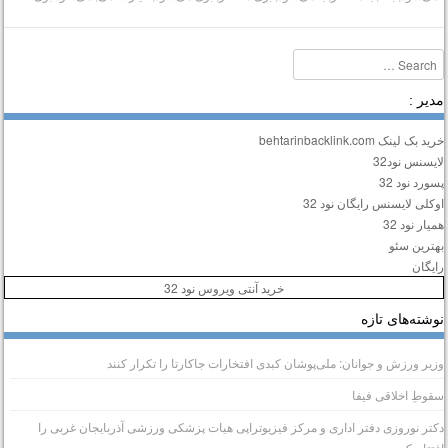
Searc
دیر :
ید بک لینک behtarinbacklink.com
ایسنس نود32
سورد نود 32
وکلی لایسنس رایگان نود 32
میار نود 32
هترین سئو
ایگان
خرید آنتی ویروس نود 32
وشته‌های تازه
زیر ورزش و جوانان: ملی‌پوشان کبدی افتخارات جاکارتا را تکرار کنند
قوطِ اخلاقی فیفا
کتر نوروزی دفتر اداری و مرکز فیزیوتراپی هیات پزشکی ورزشی آذربایجان غربی را
فتتاح کرد