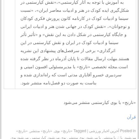
به آموزش با توجه به آثار کیارستمی»،«نقش کیارستمی در
شکل‌گیری ایده کودک در هنر و ادبیات معاصر ایران»، «نسبت
سینما و ادبیات کودک در کارنامه کانون پرورش فکری کودکان
و نوجوانان»، «نقش کودک در جهانی شدن هنر و ادبیات ایرانی
و جایگاه کیارستمی در شکل دادن به این نقش» و «تأثیر تأثر
سینما و ادبیات کودک در ایران و نقش کیارستمی در این
اثرگذاری» برخی از سرفصل‌های پیشنهادی این نشریه
هستند.مهلت ارسال مقالات تا پایان آذرماه در نظر گرفته شده
است.مجله تخصصی «نارنج» با مدیرمسئولی افسون امینی و
سردبیری خسرو آقایاری مدتی است که راه‌اندازی شده و
بناست به صورت دو فصل‌نامه منتشر شود.
«نارنج» با بوی کیارستمی منتشر می‌شود
قرآن
Posted in
آخرین اخبار ورزشی
|
Tagged
«نارنج» بوی
,
«نارنج» منتشر
,
«نارنج»
می‌شود
,
با ::
,
با منتشر
,
با می‌شود
,
بوی منتشر
,
بوی می‌شود
,
کیارستمی
,
می‌شود بوی