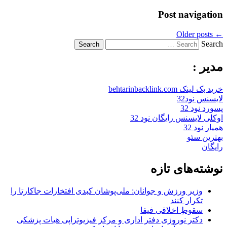
Post navigation
Older posts
←
Search
مدیر :
خرید بک لینک behtarinbacklink.com
لایسنس نود32
پسورد نود 32
اوکلی لایسنس رایگان نود 32
همیار نود 32
بهترین سئو
رایگان
نوشته‌های تازه
وزیر ورزش و جوانان: ملی‌پوشان کبدی افتخارات جاکارتا را
تکرار کنند
سقوطِ اخلاقی فیفا
دکتر نوروزی دفتر اداری و مرکز فیزیوتراپی هیات پزشکی