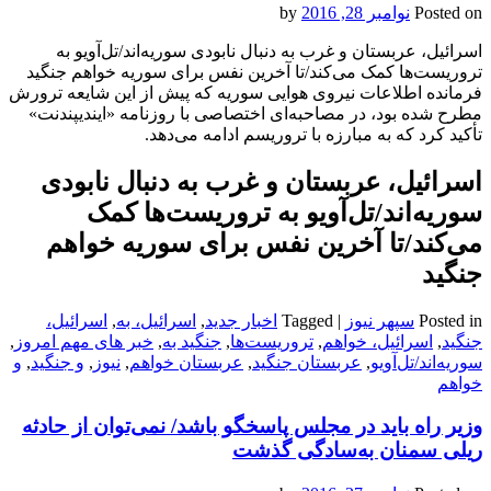
Posted on
نوامبر 28, 2016
by
اسرائیل، عربستان و غرب به دنبال نابودی سوریه‌اند/تل‌آویو به
تروریست‌ها کمک می‌کند/تا آخرین نفس برای سوریه خواهم جنگید
فرمانده اطلاعات نیروی هوایی سوریه که پیش از این شایعه ترورش
مطرح شده بود، در مصاحبه‌ای اختصاصی با روزنامه «ایندیپندنت»
تأکید کرد که به مبارزه با تروریسم ادامه می‌دهد.
اسرائیل، عربستان و غرب به دنبال نابودی
سوریه‌اند/تل‌آویو به تروریست‌ها کمک
می‌کند/تا آخرین نفس برای سوریه خواهم
جنگید
Posted in
سپهر نیوز
|
Tagged
اخبار جدید
,
اسرائیل، به
,
اسرائیل،
جنگید
,
اسرائیل، خواهم
,
تروریست‌ها
,
جنگید به
,
خبر های مهم امروز
,
سوریه‌اند/تل‌آویو
,
عربستان جنگید
,
عربستان خواهم
,
نیوز
,
و جنگید
,
و
خواهم
وزیر راه باید در مجلس پاسخگو باشد/ نمی‌توان از حادثه
ریلی سمنان به‌سادگی گذشت