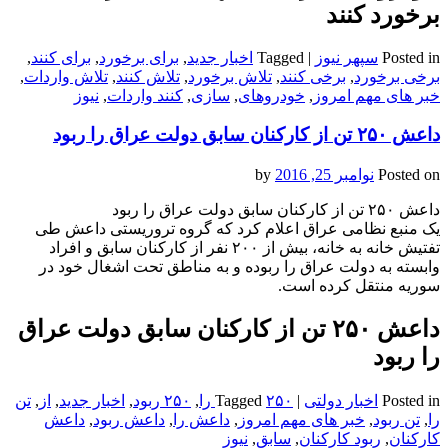
برخورد کنند
Posted in
سپهر نیوز
|
Tagged
اخبار جدید
,
برای برخورد
,
برای کنند
,
برخی برخورد
,
برخی کنند
,
تلاش برخورد
,
تلاش کنند
,
تلاش واردات
,
خبر های مهم امروز
,
خودروهای
,
سازی
,
کنند واردات
,
نیوز
داعش ۲۵۰ تن از کارکنان سابق دولت عراق را ربود
Posted on
نوامبر 25, 2016
by
داعش ۲۵۰ تن از کارکنان سابق دولت عراق را ربود
یک منبع نظامی عراق اعلام کرد که گروه تروریستی داعش طی
تفتیش خانه به خانه، بیش از ۲۰۰ نفر از کارکنان سابق و افراد
وابسته به دولت عراق را ربوده و به مناطق تحت اشغال خود در
سوریه منتقل کرده است.
داعش ۲۵۰ تن از کارکنان سابق دولت عراق
را ربود
Posted in
اخبار دولتی
|
۲۵۰ را
Tagged
,
۲۵۰ ربود
,
اخبار جدید
,
از
,
تن
را
,
تن ربود
,
خبر های مهم امروز
,
داعش را
,
داعش ربود
,
داعش
کارکنان
,
ربود کارکنان
,
سابق
,
نیوز