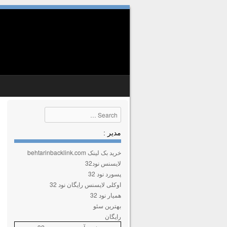
SKIP TO CONTENT
MENU
Search
مدیر :
خرید بک لینک behtarinbacklink.com
لایسنس نود32
پسورد نود 32
اوکلی لایسنس رایگان نود 32
همیار نود 32
بهترین سئو
رایگان