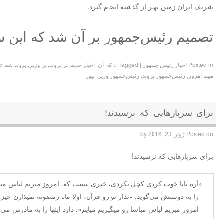
شریف ایران زمین بهتر از گذشته انجام گیرد.
تصمیم رئیس‌جمهور بر آن شد که این س
Posted in
اخبار رئیس جمهور
|
Tagged
:: که
,
آن
,
اخبار جدید
,
بر بروند
,
بر وزیر
,
بروند شد
,
ت
مهم امروز
,
رئیس‌جمهور بروند
,
رئیس‌جمهور وزیر
,
نیوز
برای سربازهایی که نرسیدند!
Posted on
ژوئن 23, 2016
by
برای سربازهایی که نرسیدند!
«آره بابا خوب کردی کچل نکردی، خبری نیست که. امروز میریم لباس مباسا 
را به دوستش می‌گوید. «نذار تو رو قرآن، اولا ماه رمضونه نمیذارن چی
امروز میریم لباس مباسا رو میگیریم میایم». دارد اینها را به مادرش می‌گ