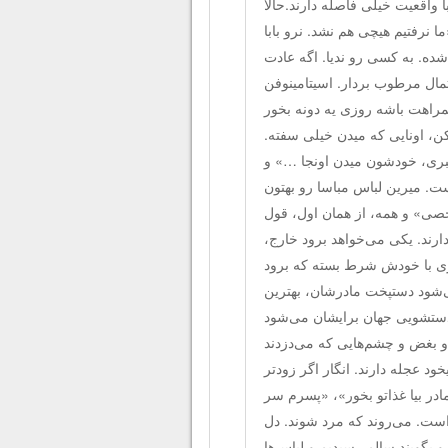
ا واقعیت خیلی فاصله دارند.حالا
 نرفتیم هیچی هم نشد. نرو بابا
ده. به کسی رو ندیا. اگه عادت
مال مرطوب بردار. اسیتامینوفن
مراهت باشه روزی یه دونه بخور
کن، اونایی که میدن خیلی سفته.
 ببری، خودشون میدن اونجا …» و
ست. میرین لباس مباسا رو بهتون
رخصی» و همه، از همان اول، قول
ارند. یکی می‌خواهد برود خارج،
ی با خودش شرط بسته که برود
ی‌شود دستپخت مادرشان، بهترین
دستشویی جهان برایشان می‌شود
 و بغض و چشم‌هایی که می‌دزدند
ود عجله دارند. انگار اگر زودتر
ادر بیا غذاتو بخور»، «پسرم سر
 است. می‌روند که مرد شوند. دل
و بگویند سالم رسیدیم و لباس‌ها