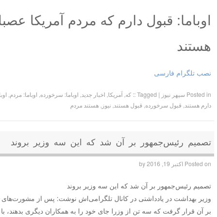
اوباما: قبول دارم که مردم آمریکا عص
هستند
نصب تلگرام فارسی
Posted in
سپهر نیوز
|
Tagged
:: که
,
آمریکا
,
اخبار جدید
,
اوباما: سرخورده
,
اوباما: مردم
,
اوب
دارم هستند
,
قبول سرخورده
,
قبول هستند
,
نیوز
,
هستند مردم
تصمیم رئیس‌جمهور بر آن شد که این سه وزیر بروند
Posted on
اکتبر 19, 2016
by
تصمیم رئیس‌جمهور بر آن شد که این سه وزیر بروند
وزیر بهداشت در یادداشتی در کانال تلگرامی‌اش نوشت:‌ پس از مشورت‌های ف
بر آن قرار گرفت که سه تن از وزرا جای خود را به همکاران دیگری بدهند، با 