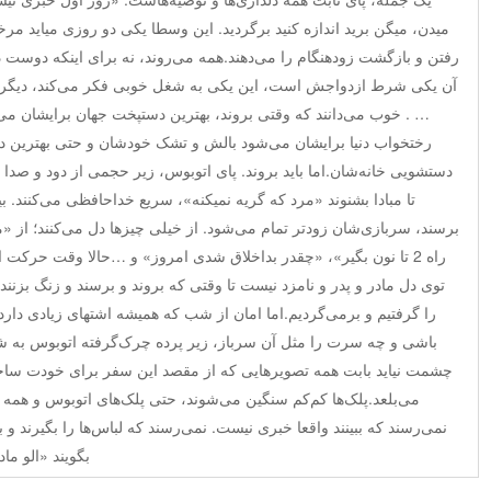
میدن، میگن برید اندازه کنید برگردید. این وسطا یکی دو روزی میاید م
رفتن و بازگشت زودهنگام را می‌دهند.همه می‌روند، نه برای اینکه دوست د
آن یکی شرط ازدواجش است، این یکی به شغل خوبی فکر می‌کند، دیگر
… . خوب می‌دانند که وقتی بروند، بهترین دستپخت جهان برایشان م
رختخواب دنیا برایشان می‌شود بالش و تشک خودشان و حتی بهترین 
دستشویی خانه‌شان.اما باید بروند. پای اتوبوس، زیر حجمی از دود و صدا
تا مبادا بشنوند «مرد که گریه نمیکنه»، سریع خداحافظی می‌کنند. بیخ
برسند، سربازی‌شان زودتر تمام می‌شود. از خیلی چیزها دل می‌کنند؛ از «م
راه 2 تا نون بگیر»، «چقدر بداخلاق شدی امروز» و …حالا وقت حرکت
توی دل مادر و پدر و نامزد نیست تا وقتی که بروند و برسند و زنگ بزنند 
را گرفتیم و برمی‌گردیم.اما امان از شب که همیشه اشتهای زیادی دا
باشی و چه سرت را مثل آن سرباز، زیر پرده چرک‌گرفته اتوبوس به ش
چشمت نیاید بابت همه تصویرهایی که از مقصد این سفر برای خودت ساخته
می‌بلعد.پلک‌ها کم‌کم سنگین می‌شوند، حتی پلک‌های اتوبوس و همه م
نمی‌رسند که ببینند واقعا خبری نیست. نمی‌رسند که لباس‌ها را بگیرند و ب
بگویند «الو م