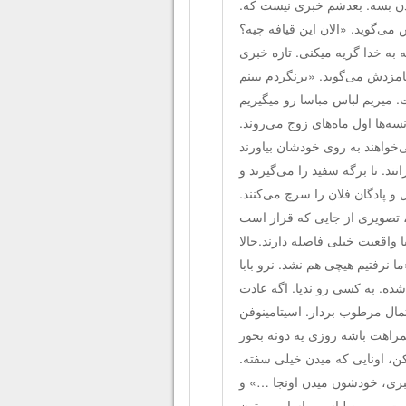
وردن بسه. بعدشم خبری نیست که.
ش می‌گوید. «الان این قیافه چیه؟
 به خدا گریه میکنی. تازه خبری
نامزدش می‌گوید. «برنگردم ببینم
 میریم لباس مباسا رو میگیریم
سه‌ها اول ماه‌های زوج می‌روند.
خواهند به روی خودشان بیاورند
ند. تا برگه سفید را می‌گیرند و
و پادگان فلان را سرچ می‌کنند.
، تصویری از جایی که قرار است
ا واقعیت خیلی فاصله دارند.حالا
 نرفتیم هیچی هم نشد. نرو بابا
ده. به کسی رو ندیا. اگه عادت
مال مرطوب بردار. اسیتامینوفن
مراهت باشه روزی یه دونه بخور
کن، اونایی که میدن خیلی سفته.
 ببری، خودشون میدن اونجا …» و
ست. میرین لباس مباسا رو بهتون