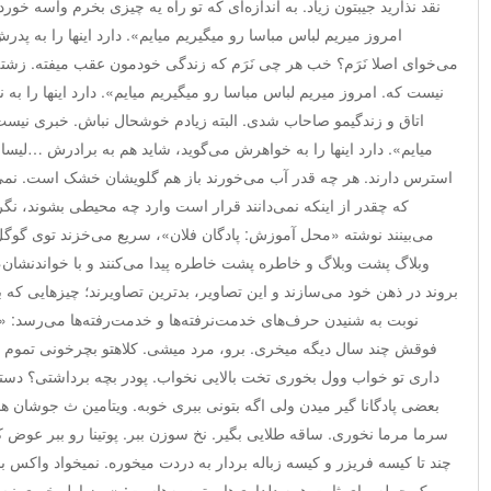
نقد نذارید جیبتون زیاد. به اندازه‌ای که تو راه یه چیزی بخرم واسه خ
امروز میریم لباس مباسا رو میگیریم میایم». دارد اینها را به پدر
می‌خوای اصلا نَرَم؟ خب هر چی نَرَم که زندگی خودمون عقب میفته. زشته
نیست که. امروز میریم لباس مباسا رو میگیریم میایم». دارد اینها را به 
اتاق و زندگیمو صاحاب شدی. البته زیادم خوشحال نباش. خبری نیست.
میایم». دارد اینها را به خواهرش می‌گوید، شاید هم به برادرش …لیسان
استرس دارند. هر چه قدر آب می‌خورند باز هم گلویشان خشک است. نمی‌
که چقدر از اینکه نمی‌دانند قرار است وارد چه محیطی بشوند، نگران
می‌بینند نوشته «محل آموزش: پادگان فلان»، سریع می‌خزند توی گوگل 
وبلاگ پشت وبلاگ و خاطره پشت خاطره پیدا می‌کنند و با خواندنشان
بروند در ذهن خود می‌سازند و این تصاویر، بدترین تصاویرند؛ چیزهایی که ب
نوبت به شنیدن حرف‌های خدمت‌نرفته‌ها و خدمت‌رفته‌ها می‌رسد: «ما
فوقش چند سال دیگه میخری. برو، مرد میشی. کلاهتو بچرخونی تموم ش
داری تو خواب وول بخوری تخت بالایی نخواب. پودر بچه برداشتی؟ دست
بعضی پادگانا گیر میدن ولی اگه بتونی ببری خوبه. ویتامین ث جوشان ه
سرما مرما نخوری. ساقه طلایی بگیر. نخ سوزن ببر. پوتینا رو ببر عوض 
چند تا کیسه فریزر و کیسه زباله بردار به دردت میخوره. نمیخواد واکس
یک جمله، پای ثابت همه دلداری‌ها و توصیه‌هاست: «روز اول خبری نی