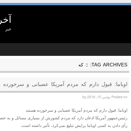
آخر
خبر
TAG ARCHIVES:
:: که
اوباما: قبول دارم که مردم آمریکا عصبانی و سرخورده ه
Posted on
نوامبر 15, 2016
by
اوباما: قبول دارم که مردم آمریکا عصبانی و سرخورده هستند
رئیس‌جمهور آمریکا اذعان دارد که مردم کشورش از بسیاری مسائل و به خصوص
رأی دادن به کسی اوباما برایش تبلیغ نمی‌کرد، تأثیر داشته است.