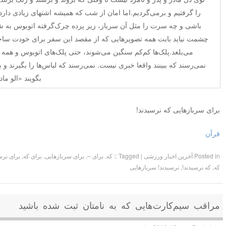
را گرفتیم و برمی‌گردیم.اما امان از شب که همیشه اشتهای زیادی دا
باشی و چه سرت را مثل آن سرباز، زیر پرده چرک‌گرفته اتوبوس به ش
چشمت نیاید بابت همه تصویرهایی که از مقصد این سفر برای خودت ساخته
می‌بلعد.پلک‌ها کم‌کم سنگین می‌شوند، حتی پلک‌های اتوبوس و همه م
نمی‌رسند که ببینند واقعا خبری نیست. نمی‌رسند که لباس‌ها را بگیرند و ب
بگویند «الو م
برای سربازهایی که نرسیدند!
قرآن
Posted in
آخرین اخبار ورزشی
|
Tagged
:: که
,
برای –
,
برای سربازهایی
,
برای که
,
برای نرس
که
,
که نرسیدند!
,
نرسیدند! سربازهایی
مراقب سیم‌کارت‌هایی که به نامتان ثبت شده باشید