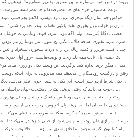
بروند در ذهن خود می‌سازند و این تصاویر، بدترین تصاویرند؛ چیزهایی که ب
نوبت به شنیدن حرف‌های خدمت‌نرفته‌ها و خدمت‌رفته‌ها می‌رسد: «ما
فوقش چند سال دیگه میخری. برو، مرد میشی. کلاهتو بچرخونی تموم ش
داری تو خواب وول بخوری تخت بالایی نخواب. پودر بچه برداشتی؟ دست
بعضی پادگانا گیر میدن ولی اگه بتونی ببری خوبه. ویتامین ث جوشان ه
سرما مرما نخوری. ساقه طلایی بگیر. نخ سوزن ببر. پوتینا رو ببر عوض 
چند تا کیسه فریزر و کیسه زباله بردار به دردت میخوره. نمیخواد واکس
یک جمله، پای ثابت همه دلداری‌ها و توصیه‌هاست: «روز اول خبری نی
میدن، میگن برید اندازه کنید برگردید. این وسطا یکی دو روزی میاید م
رفتن و بازگشت زودهنگام را می‌دهند.همه می‌روند، نه برای اینکه دوست د
آن یکی شرط ازدواجش است، این یکی به شغل خوبی فکر می‌کند، دیگر
… . خوب می‌دانند که وقتی بروند، بهترین دستپخت جهان برایشان م
رختخواب دنیا برایشان می‌شود بالش و تشک خودشان و حتی بهترین 
دستشویی خانه‌شان.اما باید بروند. پای اتوبوس، زیر حجمی از دود و صدا
تا مبادا بشنوند «مرد که گریه نمیکنه»، سریع خداحافظی می‌کنند. بیخ
برسند، سربازی‌شان زودتر تمام می‌شود. از خیلی چیزها دل می‌کنند؛ از «م
راه 2 تا نون بگیر»، «چقدر بداخلاق شدی امروز» و …حالا وقت حرکت
توی دل مادر و پدر و نامزد نیست تا وقتی که بروند و برسند و زنگ بزنند 