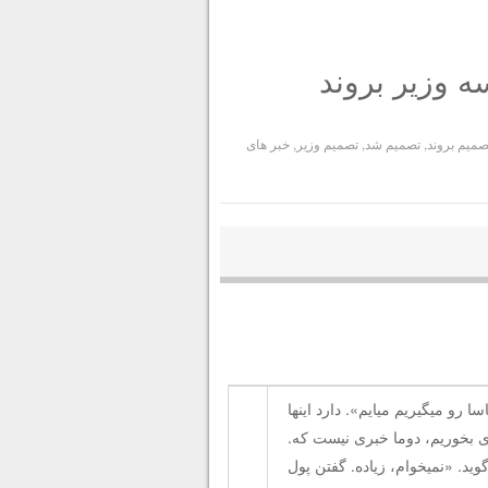
ه وزیر بروند
صمیم بروند
,
تصمیم شد
,
تصمیم وزیر
,
خبر های
رو میگیریم میایم». دارد اینها
زی بخوریم، دوما خبری نیست که.
وید. «نمیخوام، زیاده. گفتن پول