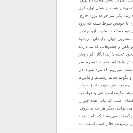
رخصی» و همه، از همان اول، قول
ارند. یکی می‌خواهد برود خارج،
ی با خودش شرط بسته که برود
ی‌شود دستپخت مادرشان، بهترین
دستشویی جهان برایشان می‌شود
 و بغض و چشم‌هایی که می‌دزدند
ود عجله دارند. انگار اگر زودتر
ادر بیا غذاتو بخور»، «پسرم سر
 است. می‌روند که مرد شوند. دل
و بگویند سالم رسیدیم و لباس‌ها
رد. چه در بالش خودت غرق خواب
یشه تکیه داده باشی و خواب به
‌ای. شب که بیاید، همه چیز را
ی‌خوابند. دیگر هر چه می‌روند،
رگردند. نمی‌رسند که تلفن بزنند
ادر، رسیدم، حالم خوب است …»