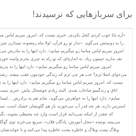
برای سربازهایی که نرسیدند!
«آره بابا خوب کردی کچل نکردی، خبری نیست که. امروز میریم لباس مباسا 
را به دوستش می‌گوید. «نذار تو رو قرآن، اولا ماه رمضونه نمیذارن چی
امروز میریم لباس مباسا رو میگیریم میایم». دارد اینها را به مادرش می‌گ
نقد نذارید جیبتون زیاد. به اندازه‌ای که تو راه یه چیزی بخرم واسه خ
امروز میریم لباس مباسا رو میگیریم میایم». دارد اینها را به پدر
می‌خوای اصلا نَرَم؟ خب هر چی نَرَم که زندگی خودمون عقب میفته. زشته
نیست که. امروز میریم لباس مباسا رو میگیریم میایم». دارد اینها را به 
اتاق و زندگیمو صاحاب شدی. البته زیادم خوشحال نباش. خبری نیست.
میایم». دارد اینها را به خواهرش می‌گوید، شاید هم به برادرش …لیسان
استرس دارند. هر چه قدر آب می‌خورند باز هم گلویشان خشک است. نمی‌
که چقدر از اینکه نمی‌دانند قرار است وارد چه محیطی بشوند، نگران
می‌بینند نوشته «محل آموزش: پادگان فلان»، سریع می‌خزند توی گوگل 
وبلاگ پشت وبلاگ و خاطره پشت خاطره پیدا می‌کنند و با خواندنشان