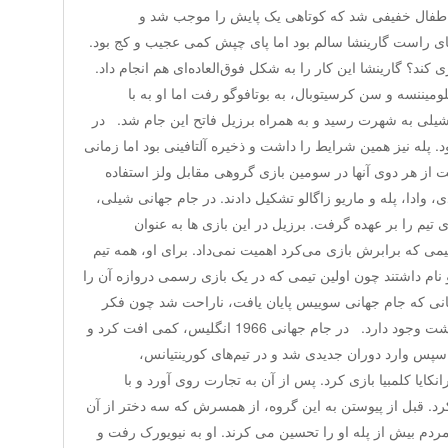
 اطفال خفیفی شد که کوتاهی یک پایش را موجب شد و
ای راست گارینشا سالم بود اما پای چپش کمی عجیب و کج بود.
ازی کند؟ گارینشا این کار را به شکل فوق‌العاده‌ای هم انجام داد.
ومیننسه و سن کرسیتوبال، به بوتافوگو رفت اما او به با
لی به شهرت رسید و به همراه برزیل فاتح این جام شد. در
د. پله نیز همین شرایط را داشت و ذخیره آلتافینی بود اما زمانی
از هر دوی آنها در سومین بازی گروهی مقابل ولز استفاده
، وادا، پله و ماریو زاگالو تشکیل دادند. در جام جهانی شیلی،
 تیم را بر عهده گرفت. برزیل در این بازی ها به عنوان
می که برابرش بازی می‌کرد اهمیت نمی‌داد. برای او، همه تیم
و نام داشتند چون اولین تیمی که در یک بازی رسمی دروازه آن را
انی که جا‌م جها‌نی سوییس پایان یافت، ناراحت شد چون فکر
می‌کرد همچون بازی های لیگ، دور برگشت وجود دارد. در جا‌م جها‌نی 1966 انگلیس، کمی افت کرد و
. سپس وارد دوران جدیدی شد و در تیم‌های کورینتیانس،
رانکایا کلمبیا بازی کرد. پس از آن به تجارت روی آورد و با
د. قبل از پیوستن به این گروه، از همسرش که سه دختر از آن
ردم بیش از پله او را تحسین می کرند. او به نیویورک رفت و