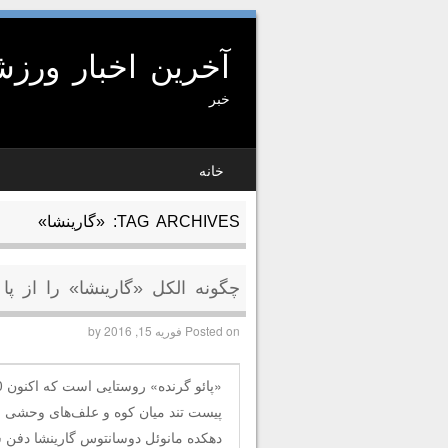
آخرین اخبار ورز
خبر
SKIP TO CONTENT
خانه
MENU
TAG ARCHIVES:
«گارینشا»
چگونه الکل «گارینشا» را از پا 
Posted on
فوریه 15, 2016
by
پیست تند میان کوه و علف‌های وحشی اس