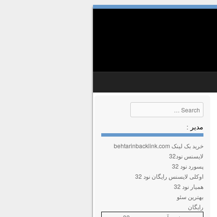
Search
مدیر :
خرید بک لینک behtarinbacklink.com
لایسنس نود32
پسورد نود 32
اوکلی لایسنس رایگان نود 32
همیار نود 32
بهترین سئو
رایگان