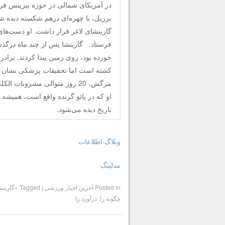
برزیل، با چهره‌ای درهم شکسته دیده 
گارینشای لاغر قرار داشت. او دست‌های
فرستاد. گارینشا پس از چند ماه درگذ
خورده بود، روی زمین پیدا کردند. براد
کشته است اما تحقیقات پزشکی نشان دا
مرگش، 20 روز متوالی مشروبات
او که در پائو گرنده واقع است، همی
تاریخ دیده می‌شود.
وبلاگ اطلاعات
مدلینگ
Posted in
آخرین اخبار ورزشی
|
Tagged
«گارینش
چگونه را
,
درآورد را