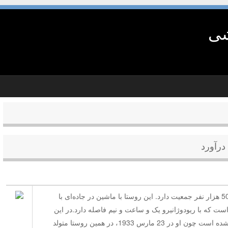
شی
درآورد
«پائو گرنده» روستایی است که اکنون 50 هزار نفر جمعیت دارد. این روستا با ماشین در جاده‌ای با
ت که با ریودوژانیرو یک و ساعت و نیم فاصله دارد.در این
دهکده مانوئل دوسانتوس گارینشا دفن شده است چون او در 23 مارس 1933، در همین روستا متولد