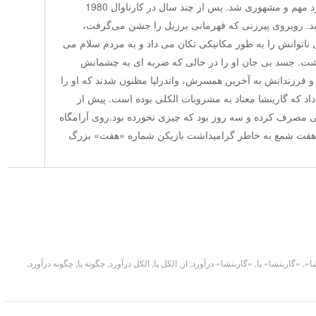
در آمریکای شمالی در حوزه بیزینس فرد مهم و مشهوری شد. پس از چند سال در کارناوال 1980
شد. روبروی پیرزنی که قهرمانی برزیل را جشن می‌گرفت،
 ناتوانش را به طور مکانیکی تکان می داد و به مردم سلام می
شت. جسد بی جان او را در حالی که ضربه ای به چشمانش
ر و فرزندانش به آخرین همسرش، واندرلیا مظنون شدند که او را
د که گارینشا معتاد به مشروبات الکلی بوده است. پیش از
 الکلی مصرف کرده و سه روز بود که چیزی نخورده بود.روی آرامگاه
شه هفت شمع به خاطر گرامیداشت بازیکن شماره «هفت» بزرگ
ا»
,
«گارینشا» پا
,
«گارینشا» درآورد
,
از
,
الکل پا
,
الکل درآورد
,
چگونه پا
,
چگونه درآورد
,