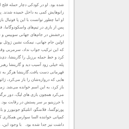
شده بود. او در کودکی دچار حمله فلج
زانوهایش کمی به داخل خمیده شدند. پ
او اما چطور توانست با این پا فو‌تبا‌ل ب
پس از بازی در تیم‌های واسکودوگاما، فل
درخشش در جام‌های جهانی سوییس و شی
اولین جا‌م جها‌نی، نیمکت نشین ژوئل بو
که این ترکیب جواب نداد، سرمربی وقت 
کرد و خط حمله برزیل را گارینشا، دی‌دی
پله خیلی زود آسیب دید و گارینشا رهبری
قهرمانی دست یافت.گارینشا هرگز به تی
هایی که دروازه‌شان را باز می‌کرد، ژائ
باز کرد، به این اسم خوانده می‌شد. زم
با جرزینیو بر سر پستش در ر‌قا‌بت بود
پورتوگسا، فلامنگو، اتلتیکو جونیورز و با
کمپانی خواننده السا سوارس همکاری کر
داشت نیز جدا شده بود. با وجود این، م