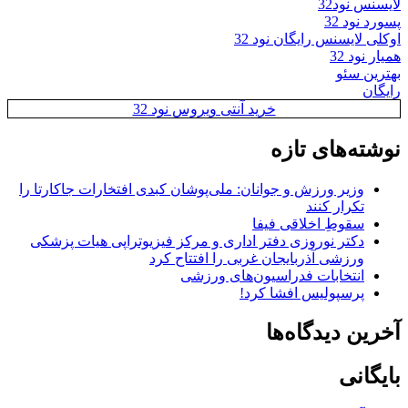
لایسنس نود32
پسورد نود 32
اوکلی لایسنس رایگان نود 32
همیار نود 32
بهترین سئو
رایگان
خرید آنتی ویروس نود 32
نوشته‌های تازه
وزیر ورزش و جوانان: ملی‌پوشان کبدی افتخارات جاکارتا را
تکرار کنند
سقوطِ اخلاقی فیفا
دکتر نوروزی دفتر اداری و مرکز فیزیوتراپی هیات پزشکی
ورزشی آذربایجان غربی را افتتاح کرد
انتخابات فدراسیون‌های ورزشی
پرسپولیس افشا کرد!
آخرین دیدگاه‌ها
بایگانی