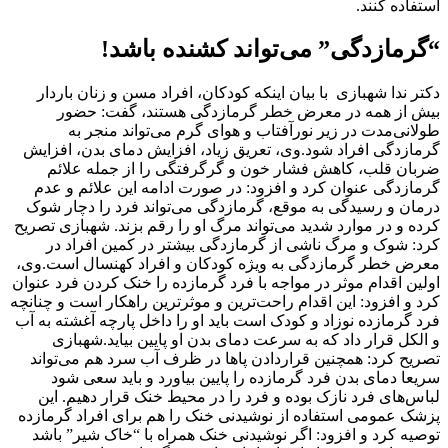
استفاده کنند.
“گرمازدگی” می‌تواند کشنده باشد!
دکتر ندا شهبازی با بیان اینکه کودکان، افراد مسن و زنان باردار
بیش از همه در معرض خطر گرمازدگی هستند، گفت: حضور
طولانی‌مدت در زیر نورآفتاب و هوای گرم می‌تواند منجر به
گرمازدگی افراد شود.وی، تعریق زیاد، افزایش دمای بدن، افزایش
ضربان قلب، کاهش فشار خون و گرگرفتگی را از جمله علائم
گرمازدگی عنوان کرد و افزود: در صورت ادامه این علائم و عدم
درمان و رسیدگی به موقع، گرمازدگی می‌تواند فرد را دچار شوک
کرده و در موارد شدید می‌تواند مرگ او را رقم بزند. شهبازی تصریح
کرد: شوک و مرگ ناشی از گرمازدگی بیشتر در کمین افراد در
معرض خطر گرمازدگی به ویژه کودکان و افراد کهنسال است.وی،
اولین اقدام موثر در مواجه با فرد گرمازده را خنک کردن فرد عنوان
کرد و افزود: این اقدام راحت‌ترین و موثرترین راهکار است و چنانچه
فرد گرمازده نوزاد و کودک است باید او را داخل پارچه آغشته به آب
و الکل قرار داد که به سرعت دمای بدن او پایین بیاید.شهبازی
تصریح کرد: همچنین قراردادن پاها در ظرف آب سرد هم می‌تواند
سریعا دمای بدن فرد گرمازده را پایین بیاورد و باید سعی شود
لباس‌های فرد نازک بوده و فرد را در محیط خنک قرار دهیم. این
پزشک عمومی استفاده از نوشیدنی خنک را هم برای افراد گرمازده
توصیه کرد و افزود: اگر نوشیدنی خنک همراه با “خاک شیر” باشد