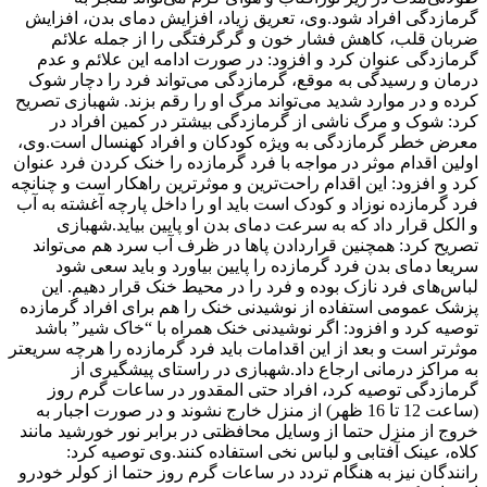
گرمازدگی افراد شود.وی، تعریق زیاد، افزایش دمای بدن، افزایش
ضربان قلب، کاهش فشار خون و گرگرفتگی را از جمله علائم
گرمازدگی عنوان کرد و افزود: در صورت ادامه این علائم و عدم
درمان و رسیدگی به موقع، گرمازدگی می‌تواند فرد را دچار شوک
کرده و در موارد شدید می‌تواند مرگ او را رقم بزند. شهبازی تصریح
کرد: شوک و مرگ ناشی از گرمازدگی بیشتر در کمین افراد در
معرض خطر گرمازدگی به ویژه کودکان و افراد کهنسال است.وی،
اولین اقدام موثر در مواجه با فرد گرمازده را خنک کردن فرد عنوان
کرد و افزود: این اقدام راحت‌ترین و موثرترین راهکار است و چنانچه
فرد گرمازده نوزاد و کودک است باید او را داخل پارچه آغشته به آب
و الکل قرار داد که به سرعت دمای بدن او پایین بیاید.شهبازی
تصریح کرد: همچنین قراردادن پاها در ظرف آب سرد هم می‌تواند
سریعا دمای بدن فرد گرمازده را پایین بیاورد و باید سعی شود
لباس‌های فرد نازک بوده و فرد را در محیط خنک قرار دهیم. این
پزشک عمومی استفاده از نوشیدنی خنک را هم برای افراد گرمازده
توصیه کرد و افزود: اگر نوشیدنی خنک همراه با “خاک شیر” باشد
موثرتر است و بعد از این اقدامات باید فرد گرمازده را هرچه سریعتر
به مراکز درمانی ارجاع داد.شهبازی در راستای پیشگیری از
گرمازدگی توصیه کرد، افراد حتی المقدور در ساعات گرم روز
(ساعت 12 تا 16 ظهر) از منزل خارج نشوند و در صورت اجبار به
خروج از منزل حتما از وسایل محافظتی در برابر نور خورشید مانند
کلاه، عینک آفتابی و لباس نخی استفاده کنند.وی توصیه کرد:
رانندگان نیز به هنگام تردد در ساعات گرم روز حتما از کولر خودرو