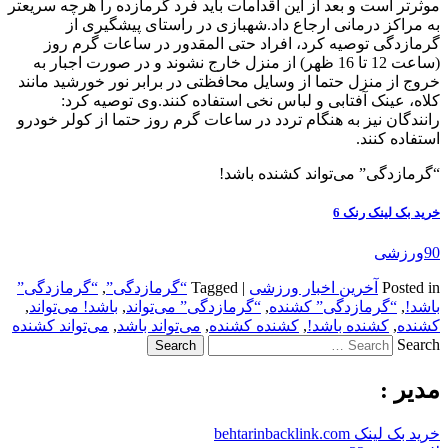
موثرتر است و بعد از این اقدامات باید فرد گرمازده را هرچه سریعتر
به مراکز درمانی ارجاع داد.شهبازی در راستای پیشگیری از
گرمازدگی توصیه کرد، افراد حتی المقدور در ساعات گرم روز
(ساعت 12 تا 16 ظهر) از منزل خارج نشوند و در صورت اجبار به
خروج از منزل حتما از وسایل محافظتی در برابر نور خورشید مانند
کلاه، عینک آفتابی و لباس نخی استفاده کنند.وی توصیه کرد:
رانندگان نیز به هنگام تردد در ساعات گرم روز حتما از کولر خودرو
استفاده کنند.
“گرمازدگی” می‌تواند کشنده باشد!
خرید بک لینک رنک 6
90ورزشی
Posted in
آخرین اخبار ورزشی
|
Tagged
“گرمازدگی”
,
“گرمازدگی”
باشد!
,
“گرمازدگی” کشنده
,
“گرمازدگی” می‌تواند
,
باشد! می‌تواند
,
کشنده
,
کشنده باشد!
,
کشنده کشنده
,
می‌تواند باشد
,
می‌تواند کشنده
Search
مدیر :
خرید بک لینک behtarinbacklink.com