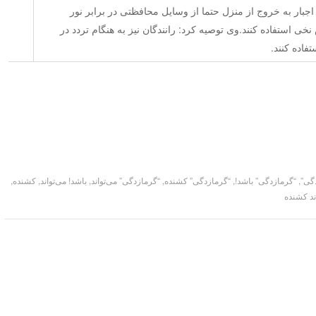
جبار به خروج از منزل حتما از وسایل محافظتی در برابر نور
نخی استفاده کنند.وی توصیه کرد: رانندگان نیز به هنگام تردد در
فاده کنند.
گی”
,
“گرمازدگی” باشد!
,
“گرمازدگی” کشنده
,
“گرمازدگی” می‌تواند
,
باشد! می‌تواند
,
کشنده
,
ند کشنده