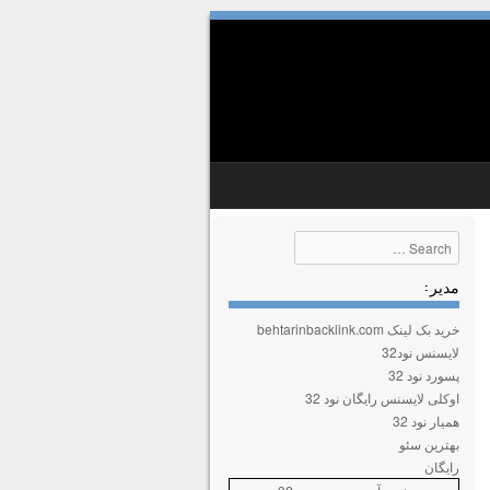
Search
مدیر :
خرید بک لینک behtarinbacklink.com
لایسنس نود32
پسورد نود 32
اوکلی لایسنس رایگان نود 32
همیار نود 32
بهترین سئو
رایگان