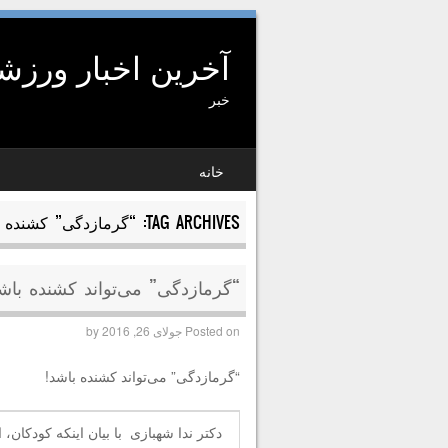
آخرین اخبار ورز
خبر
SKIP TO CONTENT
خانه
MENU
TAG ARCHIVES:
“گرمازدگی” کشنده
“گرمازدگی” می‌تواند کشنده باشد
Posted on
جولای 26, 2016
by
“گرمازدگی” می‌تواند کشنده باشد!
دکتر ندا شهبازی با بیان اینکه کودکان