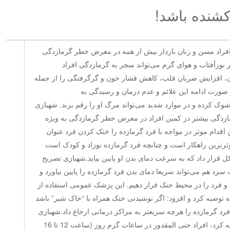
کشنده باشد!
، افراد مسن و زنان باردار بیش از همه در معرض خطر گرمازدگی
نورآفتاب و هوای گرم می‌تواند منجر به گرمازدگی افراد
ن، افزایش ضربان قلب، کاهش فشار خون و گرگرفتگی را از جمله
 صورت ادامه این علائم و عدم درمان و رسیدگی به
شوک کرده و در موارد شدید می‌تواند مرگ او را رقم بزند. شهبازی
زدگی بیشتر در کمین افراد در معرض خطر گرمازدگی به ویژه
اقدام موثر در مواجه با فرد گرمازده را خنک کردن فرد عنوان
وثرترین راهکار است و چنانچه فرد گرمازده نوزاد و کودک است
لکل قرار داد که به سرعت دمای بدن او پایین بیاید.شهبازی تصریح
سرد هم می‌تواند سریعا دمای بدن فرد گرمازده را پایین بیاورد و
 و فرد را در محیط خنک قرار دهیم. این پزشک عمومی استفاده از
 توصیه کرد و افزود: اگر نوشیدنی خنک همراه با “خاک شیر” باشد
 فرد گرمازده را هرچه سریعتر به مراکز درمانی ارجاع داد.شهبازی
در راستای پیشگیری از گرمازدگی توصیه کرد، افراد حتی المقدور در ساعات گرم روز (ساعت 12 تا 16