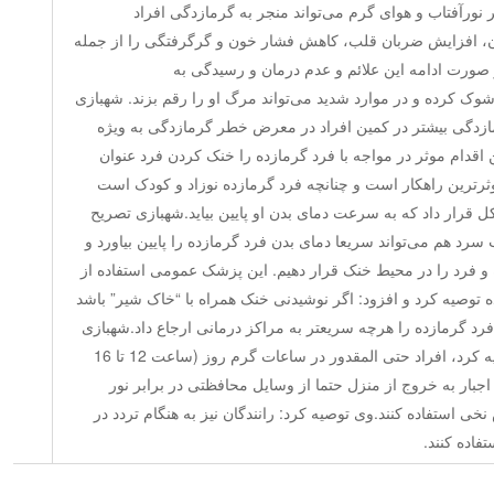
نورآفتاب و هوای گرم می‌تواند منجر به گرمازدگی افراد
ن، افزایش ضربان قلب، کاهش فشار خون و گرگرفتگی را از جمله
 صورت ادامه این علائم و عدم درمان و رسیدگی به
شوک کرده و در موارد شدید می‌تواند مرگ او را رقم بزند. شهبازی
زدگی بیشتر در کمین افراد در معرض خطر گرمازدگی به ویژه
اقدام موثر در مواجه با فرد گرمازده را خنک کردن فرد عنوان
وثرترین راهکار است و چنانچه فرد گرمازده نوزاد و کودک است
لکل قرار داد که به سرعت دمای بدن او پایین بیاید.شهبازی تصریح
سرد هم می‌تواند سریعا دمای بدن فرد گرمازده را پایین بیاورد و
 و فرد را در محیط خنک قرار دهیم. این پزشک عمومی استفاده از
 توصیه کرد و افزود: اگر نوشیدنی خنک همراه با “خاک شیر” باشد
 فرد گرمازده را هرچه سریعتر به مراکز درمانی ارجاع داد.شهبازی
در راستای پیشگیری از گرمازدگی توصیه کرد، افراد حتی المقدور در ساعات گرم روز (ساعت 12 تا 16
جبار به خروج از منزل حتما از وسایل محافظتی در برابر نور
نخی استفاده کنند.وی توصیه کرد: رانندگان نیز به هنگام تردد در
فاده کنند.