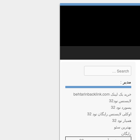
Search
مدیر :
خرید بک لینک behtarinbacklink.com
لایسنس نود32
پسورد نود 32
اوکلی لایسنس رایگان نود 32
همیار نود 32
بهترین سئو
رایگان