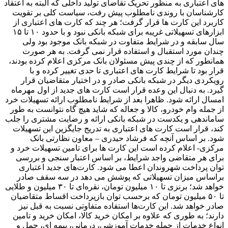
های اعتباری به منظور تحریک تقاضای تولید داخلی که البته به اعتقاد
کارشناسان با روندی نامطلوب پیش رفت، سیاست کلی بر تقویت
کاربرد این کارت ها قرار گرفت؛ هر چند که کارت های اعتباری از
ابزارهای تسهیلاتی غریبه برای شبکه بانکی نبود و با حدود ۱۰ تا ۱۵
سال سابقه و در شرایط متفاوت در شبکه بانک موجود بود ولی
چندان مورد استقبال و استفاده قرار نمی گرفت. به هر صورت
همانطور که از چندی پیش مسئولان بانک مرکزی اعلام کرده بودند،
قرار بود تا شرایط کارت های اعتباری تا حدی تغییر کرده و با
رویکردی دیگر در شبکه بانکی صادر و در اختیار متقاضیان قرار
گیرد. به دنبال این وعده قرار است کارت های جدید از اول مهرماه
امسال ارائه شود. ظاهرا بعد از شرایط نامطلوب ارائه تسهیلات خرد
از جمله وام خودرو، کالا و جعاله که شاید هیچ گاه نتوانست به طور
ساماندهی و یکدست در شبکه بانکی ارائه و رضایت مشتری را جلب
کند، قرار است کارت های اعتباری به تدریج جایگزین این تسهیلات
شود. بر اساس آنچه که فرشاد حیدری – معاون نظارتی بانک
مرکزی- اعلام کرده است این کارت ها برای تامین تسهیلات خرد و
برای هر متقاضی واجد شرایط، بر اساس اعتبار سنجی و بررسی
توان پرداخت شهروندان اعطا می شود. کارت‌های جدید اعتباری
براساس میزان تسهیلاتی که پوشش می دهد در سه سقف صادر
خواهد شد؛ برنزی تا ۱۰ میلیون تومان، نقره‌ای تا ۳۰ میلیون و طلایی
تا ۵۰ میلیون تومان که برحسب توان بازپرداخت اقساط متقاضیان
صادر خواهد شد. این کارت‌ها استفاده متفاوتی نسبت به قبل نیز
دارند؛ به طوری که علاوه بر امکان خرید کالا، امکان خرید و تامین
انواع خدمات از جمله خدمات آموزشی، درمانی، بیمه ای، حمل و