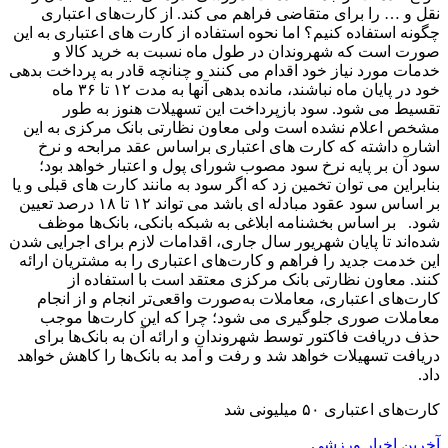
نقل و … را برای متقاضی فراهم می کند. از کارت‌های اعتباری
چگونه استفاده کنیم؟ اما نحوه استفاده از کارت های اعتباری به این
صورت است که شهروندان در طول ماه نسبت به خرید کالا و
خدمات مورد نیاز خود اقدام می کنند و چنانچه قادر به پرداخت بدهی
خود در پایان ماه نباشند، مانده بدهی آنها به مدت ۱۲ تا ۳۶ ماه
تقسیط می شود. سود بازپرداخت این تسهیلات هنوز به طور
مشخص اعلام نشده است ولی معاون نظارتی بانک مرکزی به این
اشاره داشته که کارت های اعتباری براساس عقد مرابحه و نرخ
سود آن بر پایه نرخ سود مصوب شورای پول و اعتبار خواهد بود؛
بنابراین می توان تخمین زد که اگر سود به مانند کارت های قبلی و یا
بر اساس سود عقود مبادله ای باشد می تواند ۱۲ تا ۱۸ درصد تعیین
شود. بر اساس بخشنامه ابلاغی به شبکه بانکی، بانک‌ها موظف
شده‌اند تا پایان شهریور سال جاری، اقدامات لازم برای اجرایی شدن
این خدمت جدید را فراهم و کارت‌های اعتباری را به مشتریان ارائه
کنند. معاون نظارتی بانک مرکزی معتقد است با استفاده از
کارت‌های اعتباری، معاملات به‌صورت واقعی‌تر انجام و از انجام
معاملات صوری جلوگیری می شود؛ چرا که این کارت‌ها موجب
حذف دریافت فاکتور توسط شهروندان و ارائه آن به بانک‌ها برای
دریافت تسهیلات خواهد شد و رفت و آمد به بانک‌ها را کاهش خواهد
داد.
کارت‌های اعتباری ۵۰ میلیونی شد
آخرین اخبار ورزشی