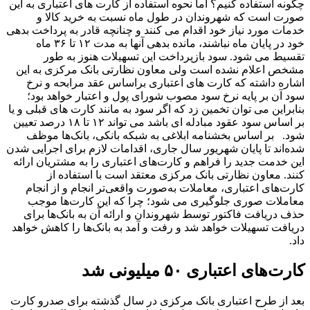
چگونه استفاده کنیم؟ اما نحوه استفاده از کارت های اعتباری به این
صورت است که شهروندان در طول ماه نسبت به خرید کالا و
خدمات مورد نیاز خود اقدام می کنند و چنانچه قادر به پرداخت بدهی
خود در پایان ماه نباشند، مانده بدهی آنها به مدت ۱۲ تا ۳۶ ماه
تقسیط می شود. سود بازپرداخت این تسهیلات هنوز به طور
مشخص اعلام نشده است ولی معاون نظارتی بانک مرکزی به این
اشاره داشته که کارت های اعتباری براساس عقد مرابحه و نرخ
سود آن بر پایه نرخ سود مصوب شورای پول و اعتبار خواهد بود؛
بنابراین می توان تخمین زد که اگر سود به مانند کارت های قبلی و یا
بر اساس سود عقود مبادله ای باشد می تواند ۱۲ تا ۱۸ درصد تعیین
شود. بر اساس بخشنامه ابلاغی به شبکه بانکی، بانک‌ها موظف
شده‌اند تا پایان شهریور سال جاری، اقدامات لازم برای اجرایی شدن
این خدمت جدید را فراهم و کارت‌های اعتباری را به مشتریان ارائه
کنند. معاون نظارتی بانک مرکزی معتقد است با استفاده از
کارت‌های اعتباری، معاملات به‌صورت واقعی‌تر انجام و از انجام
معاملات صوری جلوگیری می شود؛ چرا که این کارت‌ها موجب
حذف دریافت فاکتور توسط شهروندان و ارائه آن به بانک‌ها برای
دریافت تسهیلات خواهد شد و رفت و آمد به بانک‌ها را کاهش خواهد
داد.
کارت‌های اعتباری ۵۰ میلیونی شد
بعد از طرح اعتباری بانک مرکزی در سال گذشته برای صدرو کارت