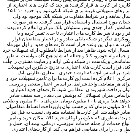
کاربرد این کارت ها قرار گرفت؛ هر چند که کارت های اعتباری از
ابزارهای تسهیلاتی غریبه برای شبکه بانکی نبود و با حدود ۱۰ تا ۱۵
سال سابقه و در شرایط متفاوت در شبکه بانک موجود بود ولی
چندان مورد استقبال و استفاده قرار نمی گرفت. به هر صورت
همانطور که از چندی پیش مسئولان بانک مرکزی اعلام کرده بودند،
قرار بود تا شرایط کارت های اعتباری تا حدی تغییر کرده و با
رویکردی دیگر در شبکه بانکی صادر و در اختیار متقاضیان قرار
گیرد. به دنبال این وعده قرار است کارت های جدید از اول مهرماه
امسال ارائه شود. ظاهرا بعد از شرایط نامطلوب ارائه تسهیلات خرد
از جمله وام خودرو، کالا و جعاله که شاید هیچ گاه نتوانست به طور
ساماندهی و یکدست در شبکه بانکی ارائه و رضایت مشتری را جلب
کند، قرار است کارت های اعتباری به تدریج جایگزین این تسهیلات
شود. بر اساس آنچه که فرشاد حیدری – معاون نظارتی بانک
مرکزی- اعلام کرده است این کارت ها برای تامین تسهیلات خرد و
برای هر متقاضی واجد شرایط، بر اساس اعتبار سنجی و بررسی
توان پرداخت شهروندان اعطا می شود. کارت‌های جدید اعتباری
براساس میزان تسهیلاتی که پوشش می دهد در سه سقف صادر
خواهد شد؛ برنزی تا ۱۰ میلیون تومان، نقره‌ای تا ۳۰ میلیون و طلایی
تا ۵۰ میلیون تومان که برحسب توان بازپرداخت اقساط متقاضیان
صادر خواهد شد. این کارت‌ها استفاده متفاوتی نسبت به قبل نیز
دارند؛ به طوری که علاوه بر امکان خرید کالا، امکان خرید و تامین
انواع خدمات از جمله خدمات آموزشی، درمانی، بیمه ای، حمل و
نقل و … را برای متقاضی فراهم می کند. از کارت‌های اعتباری