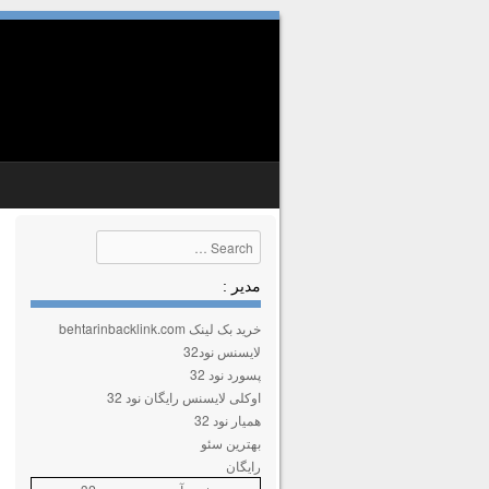
SKIP TO CONTENT
MENU
Search
مدیر :
خرید بک لینک behtarinbacklink.com
لایسنس نود32
پسورد نود 32
اوکلی لایسنس رایگان نود 32
همیار نود 32
بهترین سئو
رایگان