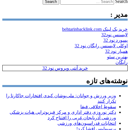
Search
مدیر :
خرید بک لینک behtarinbacklink.com
لایسنس نود32
پسورد نود 32
اوکلی لایسنس رایگان نود 32
همیار نود 32
بهترین سئو
رایگان
خرید آنتی ویروس نود 32
نوشته‌های تازه
وزیر ورزش و جوانان: ملی‌پوشان کبدی افتخارات جاکارتا را
تکرار کنند
سقوطِ اخلاقی فیفا
دکتر نوروزی دفتر اداری و مرکز فیزیوتراپی هیات پزشکی
ورزشی آذربایجان غربی را افتتاح کرد
انتخابات فدراسیون‌های ورزشی
پرسپولیس افشا کرد!