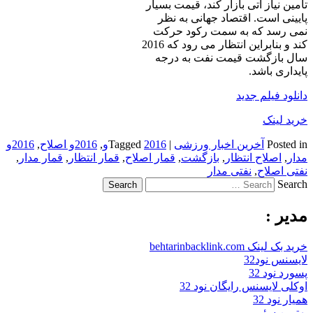
تامین نیاز آتی بازار کند، قیمت بسیار
پایینی است. اقتصاد جهانی به نظر
نمی رسد که به سمت رکود حرکت
کند و بنابراین انتظار می رود که 2016
سال بازگشت قیمت نفت به درجه
پایداری باشد.
دانلود فیلم جدید
خرید لینک
Posted in
آخرین اخبار ورزشی
|
2016و
Tagged
,
2016و اصلاح
,
2016و
مدار
,
اصلاح انتظار
,
بازگشت
,
قمار اصلاح
,
قمار انتظار
,
قمار مدار
,
نفتی اصلاح
,
نفتی مدار
Search
مدیر :
خرید بک لینک behtarinbacklink.com
لایسنس نود32
پسورد نود 32
اوکلی لایسنس رایگان نود 32
همیار نود 32
بهترین سئو