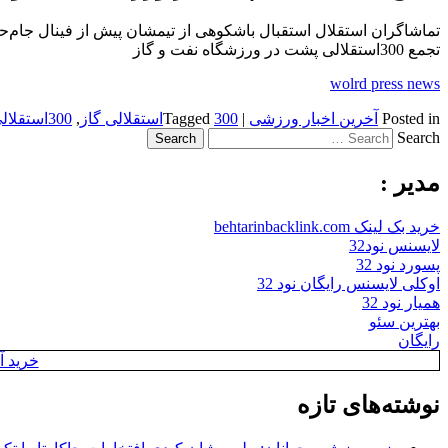
تماشاگران استقلال استقبال باشکوهی از تیمشان پیش از فینال جام‌ح
تجمع 300استقلالی پشت در ورزشگاه نفت و گاز
wolrd press news
Posted in
آخرین اخبار ورزشی
|
300استقلالی گاز
Tagged
,
300استقلالی و
Search
مدیر :
خرید بک لینک behtarinbacklink.com
لایسنس نود32
پسورد نود 32
اوکلی لایسنس رایگان نود 32
همیار نود 32
بهترین سئو
رایگان
خرید آن
نوشته‌های تازه