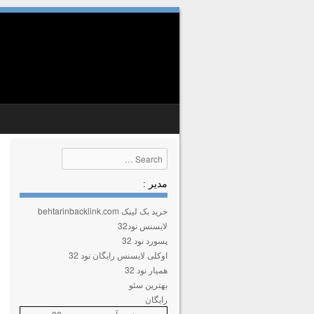
SKIP TO CONTENT
MENU
Search
مدیر :
خرید بک لینک behtarinbacklink.com
لایسنس نود32
پسورد نود 32
اوکلی لایسنس رایگان نود 32
همیار نود 32
بهترین سئو
رایگان