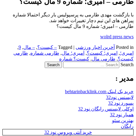
طارمی – امیری؛ شماره 9 مال کیست؟
با بازگشت مهدی طارمی به پرسپولیس بار دیگر احتمالا شماره
پیراهن های این تیم دچار تغییرات خواهد شد.
طارمی – امیری؛ شماره 9 مال کیست؟
wolrd press news
Posted in
آخرین اخبار ورزشی
|
Tagged
– کیست؟
,
– مال
,
9
,
امیری؛
,
امیری؛ کیست؟
,
امیری؛ مال
,
طارمی شماره
,
طارمی
کیست؟
,
طارمی مال
,
کیست؟ شماره
Search
مدیر :
خرید بک لینک behtarinbacklink.com
لایسنس نود32
پسورد نود 32
اوکلی لایسنس رایگان نود 32
همیار نود 32
بهترین سئو
رایگان
خرید آنتی ویروس نود 32