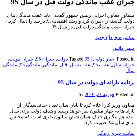
جبران عقب ماندگی دولت قبل در سال 95
مشاور معاون اجرایی رییس جمهور گفت:« باید عقب ماندگی های
دولت گذشته را جبران کرد و رشد اقتصادی ۸ درصد را دنبال کرد.»
جبران عقب ماندگی دولت قبل در سال 95
عکس های داغ جدید
میهن دانلود
Posted in
اخبار دولتی
|
95 دولت
Tagged
,
جبران 95
,
جبران دولت
,
جبران سال
,
عقب 95
,
عقب سال
,
قبل
,
ماندگی
,
ماندگی 95
,
ماندگی
سال
برنامه‌ یارانه ای دولت در سال 95
Posted on
فوریه 21, 2016
by
معاون وزیر کار اعلام کرد تا پایان سال تعداد حذف‌شدگان از
یارانه‌ها به چهار میلیون نفر خواهد رسید و هدف دولت برای سال
آینده هم پیگیری حذف همان شش میلیون نفری است که مجلس
برای سال 94 تصویب کرد.
سایت خبری زندگی