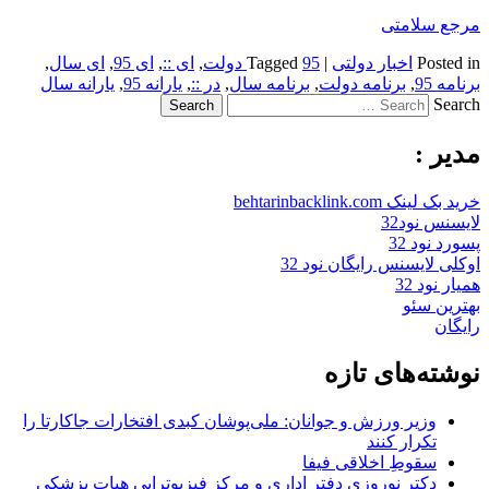
مرجع سلامتی
Posted in
اخبار دولتی
|
95 دولت
Tagged
,
ای ::
,
ای 95
,
ای سال
,
برنامه‌ 95
,
برنامه‌ دولت
,
برنامه‌ سال
,
در ::
,
یارانه 95
,
یارانه سال
Search
مدیر :
خرید بک لینک behtarinbacklink.com
لایسنس نود32
پسورد نود 32
اوکلی لایسنس رایگان نود 32
همیار نود 32
بهترین سئو
رایگان
نوشته‌های تازه
وزیر ورزش و جوانان: ملی‌پوشان کبدی افتخارات جاکارتا را
تکرار کنند
سقوطِ اخلاقی فیفا
دکتر نوروزی دفتر اداری و مرکز فیزیوتراپی هیات پزشکی