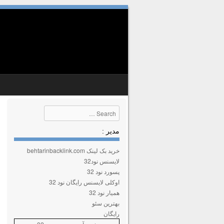
SKIP TO CONTENT
MENU
Search
مدیر :
خرید بک لینک behtarinbacklink.com
لایسنس نود32
پسورد نود 32
اوکلی لایسنس رایگان نود 32
همیار نود 32
بهترین سئو
رایگان