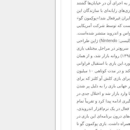
به اجرای آن در خیابان‌ها گشتند
‌های رایانه‌ای با سازندگان این
ایران غیرفعال شد!«پوکِمون گو»
یت افزوده است که توسط شرکت آمریکایی
 ۲۰۱۶ و در پلت‌فرم‌های آی‌اواس و اندروید منتشر شده‌است.
شرکت نیانتیک این بازی را با همکاری شرکت شناخته شده نینتندو (به انگلیسی: Nintendo) ژاپن طراحی
 سریع‌تر در مراحل مختلف بازی
می‌توان پول پرداخت کرد. این بازی ۶ ژوئیه ۲۰۱۶ (چهارشنبه ۱۶ تیر ۱۳۹۵) روانه بازار شد، و از همان
رد.این بازی با استقبال فراوانی
مواجه شد و توانست رکورد سریع‌ترین آمار دانلود را در گوگل پلی کسب کند و در مدت کوتاهی ۱۰ میلیون
بی جدی برای بازی کلش آو کلنز که برای
جهانی بازی را به دلیل پر شدن
وارد بازار شد و اختلال جدی در
 ادامه پیدا کرد و تقریباً تمام
عال در یک نرم‌افزار اندرویدی،
های درون برنامه‌ای این بازی در
دگانش به همراه داشت. بازی پوکمون گو تا