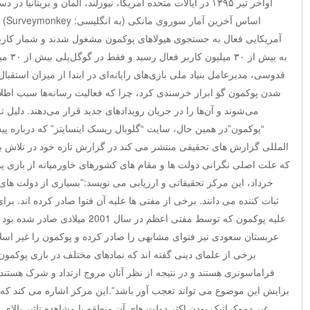
اواخر تیر ۱۳۹۵ در ایالات متحده آمریکا، نیوزلند، آلمان و بریتا
آمریکایی فعال به جستجوی هیولاهای پوکمون مشغول شدند و شمار کاربر
به بیش 
قدوسی، مدیرعامل بنیاد ملی بازی‌های رایانه‌ای در ابتدا از میزان استقبا
شدن پوکمون گو ابراز خرسندی کرد، چرا که فعالیت رسانه‌‌ها سبب اطلا
می‌شوند و آن‌ها را در جریان رویدادهای جدید قرار می‌دهند. دلیل 
“پوکمون”در همين حال، سایت “گلوبال ریسک اینسایتز” که درباره پی
المللی گزارش های تحقیقی منتشر می کند در گزارش تازه خود در تلاش ب
که علت اصلی نگرانی دولت ها و مقام های کشورهای خاورمیانه از باز
خرداد، این مرکز تحقیقاتی و ارزیابی می نویسد:”بسیاری از دولت های
علیه پوکمون که توسط مفتی اعظم در سال 
عربستان سعودی نیز فتوای مشابهی را صادر کرده و پوکمون را غیر اس
برخی از علمای دینی گفته اند که نمادهای مختلف در بازی پوکمو
فراماسونری هستند و در نتیجه از نظر آنان مروج ارتداد و شرک هستند
برایش این موضوع می تواند تعجب آور باشد”.این مرکز اشاره می کند که به
غیر دموکراتیک بودن اکثر دولت های آن منطقه با مشاهده تاثیر بالای 