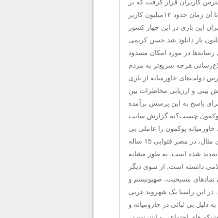
نیا در دسترس کاربران قرار گرفت که بر
اساس آخرین آمار سوروی مانکی (به انگلیسی: Surveymonkey) تا آن زمان حدود ۱۲میلیون کاربر
ان این بازی در این چهار کشور
از ۳۰ میلیون کاربر فعال رسید و فقط در گوگل‌پلی بیش از ۳۰ میلیون بار دانلود شد.حسن کریمی
ل رسانه‌ها در مورد امکان مسدود
ع‌رسانی هرچه سریع‌تر به مردم
ترس دولت‌های خاورمیانه از بازی
ش بینی و ارزیابی مخاطرات بین
رای پاسخ به این پرسش برآمده
ی پوکمون چیست؟به گزارش سايت
 خاورمیانه پوکمون را عاملی بی
ثبات کننده می دانند. برخی از مفتی ها علیه آن فتوا صادر کرده اند. برای مثال، در مصر فتوایی 15 ساله
2001 میلادی صادر شده بود تمدید شده است. به طور مشابه
لامی دانسته است. از سوی دیگر
ن نمادهای مسیحیت، صهیونیسم و
. در این راستا یک شهروند غربی
 دلیل بی ثباتی در خارومیانه و
شبکه های اجتماعی و اینترنت در