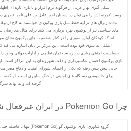
شکل گیری بهار عربی از هرگونه نرم افزار و یا بازی تازه ای اظها
نویسد:”نمونه اش را می توان در سخنان اخیر عادل بن علی تاجر قطری دید
نداده ژنرال های ترکیه فقط مثل بازی پوکون ی خواستند به کاخ اردوغا
های سیاسی نیز از پوکمون بهره برداری می کنند برای مثال معارضان 
اند که کودکان آواره سوری را در کنار شخصیت های پوکمون نشان می
المللی به سوی خود بوده است”.این مرکز در پایان اشاره می کند که
حساسیت امنیتی زیادی درباره ساختمان نظامی و ادارات دولتی وجود د
بازی پوکمون احتمال عکسبرداری و دقت شهروندان به این مراکز است. این
جایی پیش پیش رفته که یکی از اعضای شورای امنیت و دفاع مصر مدع
برای جاسوسی دستگاه های امنیتی در جنگ سایبری است. او گفته اس
گرفته اند و به بهانه س
چرا Pokemon Go در ایران غیرفعال شد؟
گروه فناوري: بازی پوکمون گو (n Go