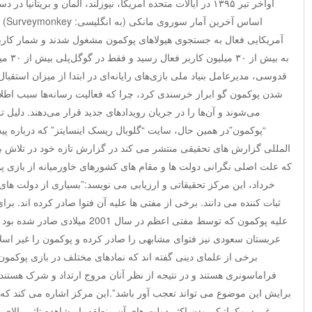
اواخر تیر ۱۳۹۵ در ایالات متحده آمریکا، نیوزلند، آلمان و بریتا
آمریکایی فعال به جستجوی هیولاهای پوکمون مشغول شدند و شمار کاربر
به بیش 
قدوسی، مدیرعامل بنیاد ملی بازی‌های رایانه‌ای در ابتدا از میزان استقبا
شدن پوکمون گو ابراز خرسندی کرد، چرا که فعالیت رسانه‌‌ها سبب اطلا
می‌شوند و آن‌ها را در جریان رویدادهای جدید قرار می‌دهند. دلیل 
“پوکمون”در همين حال، سایت “گلوبال ریسک اینسایتز” که درباره پی
المللی گزارش های تحقیقی منتشر می کند در گزارش تازه خود در تلاش ب
که علت اصلی نگرانی دولت ها و مقام های کشورهای خاورمیانه از باز
خرداد، این مرکز تحقیقاتی و ارزیابی می نویسد:”بسیاری از دولت های
علیه پوکمون که توسط مفتی اعظم در سال 
عربستان سعودی نیز فتوای مشابهی را صادر کرده و پوکمون را غیر اس
برخی از علمای دینی گفته اند که نمادهای مختلف در بازی پوکمو
فراماسونری هستند و در نتیجه از نظر آنان مروج ارتداد و شرک هستند
برایش این موضوع می تواند تعجب آور باشد”.این مرکز اشاره می کند که به
غیر دموکراتیک بودن اکثر دولت های آن منطقه با مشاهده تاثیر بالای 