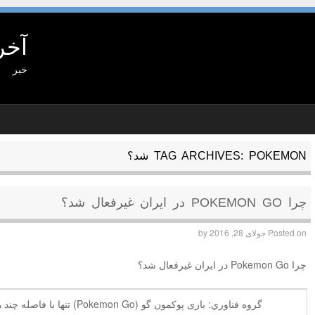
آخر
خبر
POKEMON شد؟
TAG ARCHIVES:
چرا POKEMON GO در ایران غیرفعال شد؟
Posted on
جولای 28, 2016
by
چرا Pokemon Go در ایران غیرفعال شد؟
گروه فناوري: بازی پوکمون گو (n Go