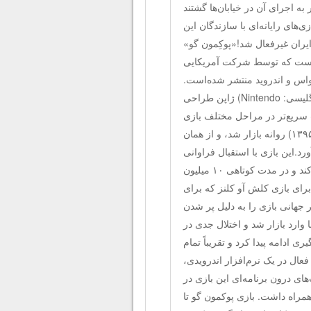
به اجرای آن در خیابان‌ها گشتند
‌های رایانه‌ای با سازندگان این
ایران غیرفعال شد!«پوکِمون گو»
یت افزوده است که توسط شرکت آمریکایی
 ۲۰۱۶ و در پلت‌فرم‌های آی‌اواس و اندروید منتشر شده‌است.
شرکت نیانتیک این بازی را با همکاری شرکت شناخته شده نینتندو (به انگلیسی: Nintendo) ژاپن طراحی
 سریع‌تر در مراحل مختلف بازی
می‌توان پول پرداخت کرد. این بازی ۶ ژوئیه ۲۰۱۶ (چهارشنبه ۱۶ تیر ۱۳۹۵) روانه بازار شد، و از همان
رد.این بازی با استقبال فراوانی
مواجه شد و توانست رکورد سریع‌ترین آمار دانلود را در گوگل پلی کسب کند و در مدت کوتاهی ۱۰ میلیون
بی جدی برای بازی کلش آو کلنز که برای
جهانی بازی را به دلیل پر شدن
وارد بازار شد و اختلال جدی در
 ادامه پیدا کرد و تقریباً تمام
عال در یک نرم‌افزار اندرویدی،
های درون برنامه‌ای این بازی در
دگانش به همراه داشت. بازی پوکمون گو تا