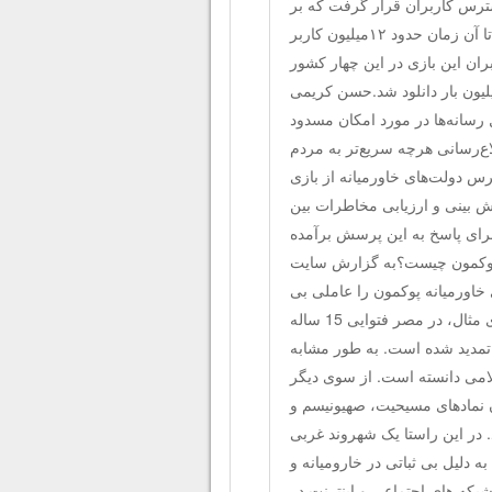
نیا در دسترس کاربران قرار گرفت که بر
اساس آخرین آمار سوروی مانکی (به انگلیسی: Surveymonkey) تا آن زمان حدود ۱۲میلیون کاربر
ان این بازی در این چهار کشور
از ۳۰ میلیون کاربر فعال رسید و فقط در گوگل‌پلی بیش از ۳۰ میلیون بار دانلود شد.حسن کریمی
ل رسانه‌ها در مورد امکان مسدود
ع‌رسانی هرچه سریع‌تر به مردم
ترس دولت‌های خاورمیانه از بازی
ش بینی و ارزیابی مخاطرات بین
رای پاسخ به این پرسش برآمده
ی پوکمون چیست؟به گزارش سايت
 خاورمیانه پوکمون را عاملی بی
ثبات کننده می دانند. برخی از مفتی ها علیه آن فتوا صادر کرده اند. برای مثال، در مصر فتوایی 15 ساله
2001 میلادی صادر شده بود تمدید شده است. به طور مشابه
لامی دانسته است. از سوی دیگر
ن نمادهای مسیحیت، صهیونیسم و
. در این راستا یک شهروند غربی
 دلیل بی ثباتی در خارومیانه و
شبکه های اجتماعی و اینترنت در