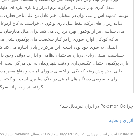
شکل گیری بهار عربی از هرگونه نرم افزار و یا بازی تازه ای اظها
نویسد:”نمونه اش را می توان در سخنان اخیر عادل بن علی تاجر قطری دید
نداده ژنرال های ترکیه فقط مثل بازی پوکون ی خواستند به کاخ اردوغا
های سیاسی نیز از پوکمون بهره برداری می کنند برای مثال معارضان 
اند که کودکان آواره سوری را در کنار شخصیت های پوکمون نشان می
المللی به سوی خود بوده است”.این مرکز در پایان اشاره می کند که
حساسیت امنیتی زیادی درباره ساختمان نظامی و ادارات دولتی وجود د
بازی پوکمون احتمال عکسبرداری و دقت شهروندان به این مراکز است. این
جایی پیش پیش رفته که یکی از اعضای شورای امنیت و دفاع مصر مدع
برای جاسوسی دستگاه های امنیتی در جنگ سایبری است. او گفته اس
گرفته اند و به بهانه س
چرا Pokemon Go در ایران غیرفعال شد؟
آلرژی و تغذیه
Posted in
آخرین اخبار ورزشی
|
Go شد؟
,
Go
Tagged
,
Go غیرفعال
,
Pokemon شد؟
,
emon