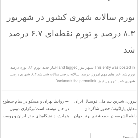
تورم سالانه شهری کشور در شهریور
۸.۳ درصد و تورم نقطه‌ای ۶.۷ درصد
شد
This entry was posted in
سپهر نیوز
and tagged
اخبار جدید
,
تورم ۸.۳
,
تورم درصد
,
تورم شد
,
خبر های مهم امروز
,
درصد
,
سالانه درصد
,
سالانه شد
,
شد ۸.۳
,
شهری درصد
,
شهری شد
,
شهریور
,
نیوز
. Bookmark the
permalink
.
یروزی شیرین تیم ملی فوتسال ایران
←
روابط تهران و مسکو در تمام سطوح
قابل پاراگوئه/ حضور شاگردان
در حال توسعه است/برگزاری دومین
Post navigatio
اظم‌الشریعه در جمع 4 تیم برتر جهان
همایش دانشگاه‌های برتر ایران و روسیه
Searc