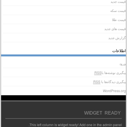
یمت جدید
یمت سکه
یمت طلا
یمت های جدید
زارش جدید
طلاعات
رود
یگیری نوشته‌ها با
RSS
یگیری دیدگاه‌ها با
RSS
WordPress.or
WIDGET READY
This left column is widget ready! Add one in the admin panel.