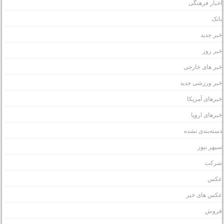
خبار فرهنگی
انک
بر جدید
بر روز
بر های خارجی
بر ورزشی جدید
برهای آمریکا
برهای اروپا
سته‌بندی نشده
پهر نیوز
رکت
کس
کس های خبر
روش