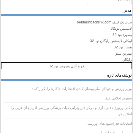
دیر :
ید بک لینک behtarinbacklink.com
ایسنس نود32
سورد نود 32
وکلی لایسنس رایگان نود 32
میار نود 32
هترین سئو
ایگان
خرید آنتی ویروس نود 32
وشته‌های تازه
زیر ورزش و جوانان: ملی‌پوشان کبدی افتخارات جاکارتا را تکرار کنند
قوطِ اخلاقی فیفا
کتر نوروزی دفتر اداری و مرکز فیزیوتراپی هیات پزشکی ورزشی آذربایجان غربی را
فتتاح کرد
نتخابات فدراسیون‌های ورزشی
رسپولیس افشا کرد!