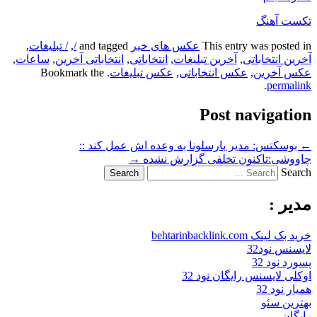
تکست آهنگ
This entry was posted in
عکس های خبر
and tagged
/
,
/ تبلیغات
,
آخرین انتخاباتی
,
آخرین تبلیغات
,
انتخاباتی
,
انتخاباتی آخرین
,
ساعات
,
عکس آخرین
,
عکس انتخاباتی
,
عکس تبلیغات
. Bookmark the
.
permalink
Post navigation
←
بوسکتس: مدیر بارسلونا به وعده اش عمل کند ::
چاووشی:تاکنون تخلفی گزارش نشده
→
Search
مدیر :
خرید بک لینک behtarinbacklink.com
لایسنس نود32
پسورد نود 32
اوکلی لایسنس رایگان نود 32
همیار نود 32
بهترین سئو
رایگان