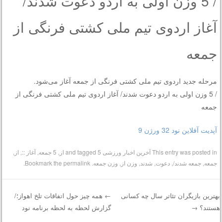
/ 5 وزن اولی به اردو دعوت شدند/
آغاز اردوی تیم ملی کشتی فرنگی از
جمعه
مرحله جدید اردوی تیم ملی کشتی فرنگی از جمعه آغاز می‌شود.
/ 5 وزن اولی به اردو دعوت شدند/ آغاز اردوی تیم ملی کشتی فرنگی از
جمعه
آپدیت آفلاین نود 32 ورژن 9
This entry was posted in
آخرین اخبار ورزشی
and tagged
5 از
,
5 جمعه
,
آغاز ::
,
از
,
جمعه
,
جمعه شدند/
,
دعوت
,
شدند
,
وزن از
,
وزن جمعه
. Bookmark the
permalink
.
هترین بازیگران تئاتر سال چه کسانی
←
همه چیز حول اتفاقات تلخ اهواز؛/
ستند؟
→
گزارش لحظه به لحظه برنامه نود
Post navigatio