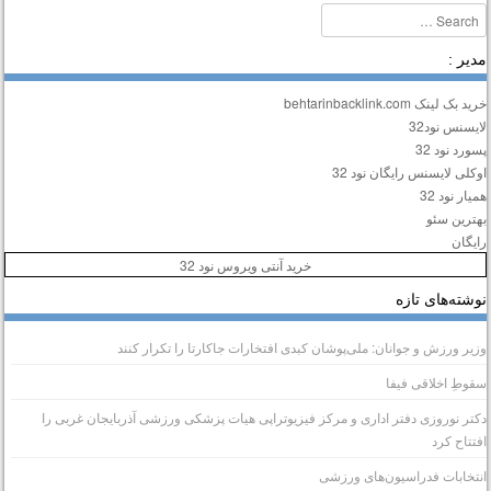
Searc
دیر :
ید بک لینک behtarinbacklink.com
ایسنس نود32
سورد نود 32
وکلی لایسنس رایگان نود 32
میار نود 32
هترین سئو
ایگان
خرید آنتی ویروس نود 32
وشته‌های تازه
زیر ورزش و جوانان: ملی‌پوشان کبدی افتخارات جاکارتا را تکرار کنند
قوطِ اخلاقی فیفا
کتر نوروزی دفتر اداری و مرکز فیزیوتراپی هیات پزشکی ورزشی آذربایجان غربی را
فتتاح کرد
نتخابات فدراسیون‌های ورزشی