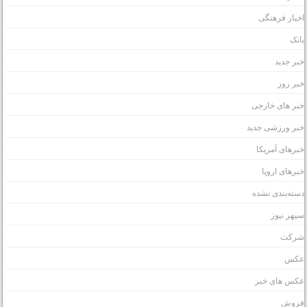
خبار فرهنگی
انک
بر جدید
بر روز
بر های خارجی
بر ورزشی جدید
برهای آمریکا
برهای اروپا
سته‌بندی نشده
پهر نیوز
رکت
کس
کس های خبر
روش