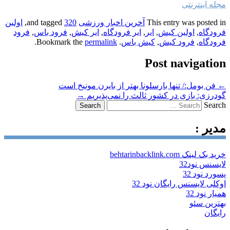
مجله اینترنتی
This entry was posted in
آخرین اخبار ورزشی
and tagged
320
,
اولین
فرودگاه
,
اولین کیش
,
ایر
,
ایر فرودگاه
,
ایر کیش
,
فرود باس
,
فرود
فرودگاه
,
فرود کیش
,
کیش باس
. Bookmark the
permalink
.
Post navigation
←
فن بومل:/ تنها بارسلونا بهتر از بایرن مونیخ است
گودرزی: بازی در کشور ثالث را نمی‌پذیریم
→
Search
مدیر :
خرید بک لینک behtarinbacklink.com
لایسنس نود32
پسورد نود 32
اوکلی لایسنس رایگان نود 32
همیار نود 32
بهترین سئو
رایگان