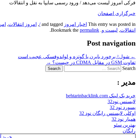
فرکی امروز لیست می‌دهد / ورود رسمی سایپا به نقل و انتقالات
خبرگزاری اصفحان
This entry was posted in
اخبار امروز
and tagged
/
,
امروز انتقالات
,
امر
انتقالات
,
لیست و
. Bookmark the
permalink
.
Post navigation
←
شول:/ برخورد بایرن با گوتزه و لواندوفسکی عجیب است
تفاوت GSM در مقابل CDMA در چیست؟
→
Search
مدیر :
خرید بک لینک behtarinbacklink.com
لایسنس نود32
پسورد نود 32
اوکلی لایسنس رایگان نود 32
همیار نود 32
بهترین سئو
رایگان
خرید آن