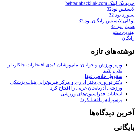
خرید بک لینک behtarinbacklink.com
لایسنس نود32
پسورد نود 32
اوکلی لایسنس رایگان نود 32
همیار نود 32
بهترین سئو
رایگان
نوشته‌های تازه
وزیر ورزش و جوانان: ملی‌پوشان کبدی افتخارات جاکارتا را
تکرار کنند
سقوطِ اخلاقی فیفا
دکتر نوروزی دفتر اداری و مرکز فیزیوتراپی هیات پزشکی
ورزشی آذربایجان غربی را افتتاح کرد
انتخابات فدراسیون‌های ورزشی
پرسپولیس افشا کرد!
آخرین دیدگاه‌ها
بایگانی