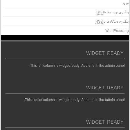
رود
یگیری نوشته‌ها با
RSS
یگیری دیدگاه‌ها با
RSS
WordPress.or
WIDGET READY
This left column is widget ready! Add one in the admin panel.
WIDGET READY
This center column is widget ready! Add one in the admin panel.
WIDGET READY