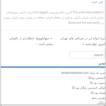
خبر جدید
This entry was posted in
آخرین اخبار ورزشی
and tagged
ایران دارایی‌
,
ثروتمندان
,
چرایی ایران
,
چرایی دارایی‌
,
چرایی در
,
شفاف ایران
,
شفاف در
,
نبودن
,
نبودن ایران
,
نبودن
در
. Bookmark the
permalink
.
رخ انواع ارز در صرافی های تهران
←
میهایلوویچ: انتظاراتم از بالوتلی
مروز چهارشنبه
→
بیشتر است ::
Post navigatio
Searc
دیر :
ید بک لینک behtarinbacklink.com
ایسنس نود32
سورد نود 32
وکلی لایسنس رایگان نود 32
میار نود 32
هترین سئو
ایگان