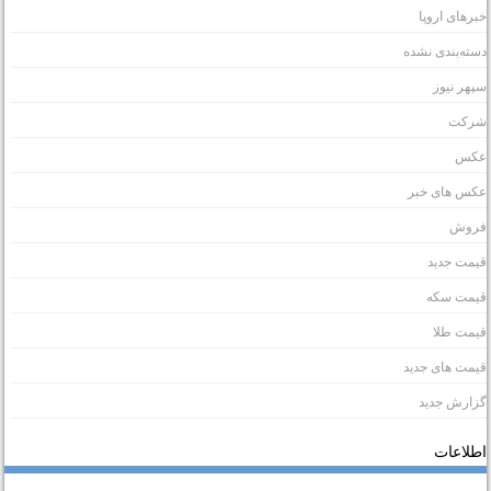
برهای اروپا
سته‌بندی نشده
پهر نیوز
رکت
کس
کس های خبر
روش
یمت جدید
یمت سکه
یمت طلا
یمت های جدید
زارش جدید
طلاعات